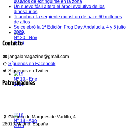
60 años de extinguirse en la zona
2017
Un nuevo fósil altera el árbol evolutivo de los
dinosaurios
Titanoboa, la serpiente monstruo de hace 60 millones
de años
Se celebró la 1ª Edición Frog Day Andalucía, 4 y 5 julio
2009.
Nº 20 - Nov
2016
Contacto
jangalamagazine@gmail.com
Síguenos en Facebook
Síguenos en Twitter
Nº 19 - Ene
Patrocinadores
2016
Glorieta de Marques de Vadillo, 4
Nº 18 - Ago
28019 Madrid, España
2015