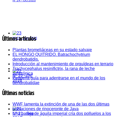
Nº 24 - Oct 2020
Últimos artículos
Nº 23 - May 2020
Plantas bromeliáceas en su estado salvaje
EL HONGO QUITRIDO. Batrachochytrium
dendrobatidis.
Introducción al mantenimiento de orquídeas en terrario
Trachycephalus resinifictrix, la rana de leche
amazónica
Nº 22 - Dic
Pequeña guía para adentrarse en el mundo de los
2018
dendrobatidae
Últimas noticias
WWF lamenta la extinción de una de las dos últimas
poblaciones de rinoceronte de Java
Una pareja de águila imperial cría dos polluelos a los
Nº 21 - Sep