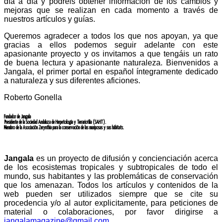
día a día y podréis obtener información de los cambios y
mejoras que se realizan en cada momento a través de
nuestros artículos y guías.
Queremos agradecer a todos los que nos apoyan, ya que
gracias a ellos podemos seguir adelante con este
apasionante proyecto y os invitamos a que tengáis un rato
de buena lectura y apasionante naturaleza. Bienvenidos a
Jangala, el primer portal en español íntegramente dedicado
a naturaleza y sus diferentes aficiones.
Roberto Gonella
Fundador de
Jangala
Presidente de la
Sociedad Andaluza de Herpetología y Terrariofilia (SAHT).
Miembro de la
Asociación Zerynthia para la conservación de las mariposas y sus hábitats.
Jangala
es un proyecto de difusión y concienciación acerca
de los ecosistemas tropicales y subtropicales de todo el
mundo, sus habitantes y las problemáticas de conservación
que los amenazan. Todos los artículos y contenidos de la
web pueden ser utilizados siempre que se cite su
procedencia y/o al autor explicitamente, para peticiones de
material o colaboraciones, por favor dirigirse a
jangalamagazine@gmail.com