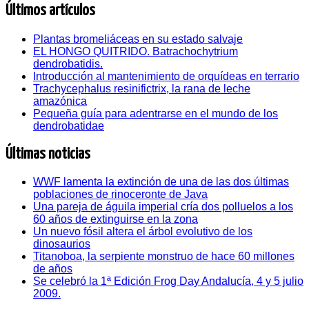
Últimos artículos
Plantas bromeliáceas en su estado salvaje
EL HONGO QUITRIDO. Batrachochytrium
dendrobatidis.
Introducción al mantenimiento de orquídeas en terrario
Trachycephalus resinifictrix, la rana de leche
amazónica
Pequeña guía para adentrarse en el mundo de los
dendrobatidae
Últimas noticias
WWF lamenta la extinción de una de las dos últimas
poblaciones de rinoceronte de Java
Una pareja de águila imperial cría dos polluelos a los
60 años de extinguirse en la zona
Un nuevo fósil altera el árbol evolutivo de los
dinosaurios
Titanoboa, la serpiente monstruo de hace 60 millones
de años
Se celebró la 1ª Edición Frog Day Andalucía, 4 y 5 julio
2009.