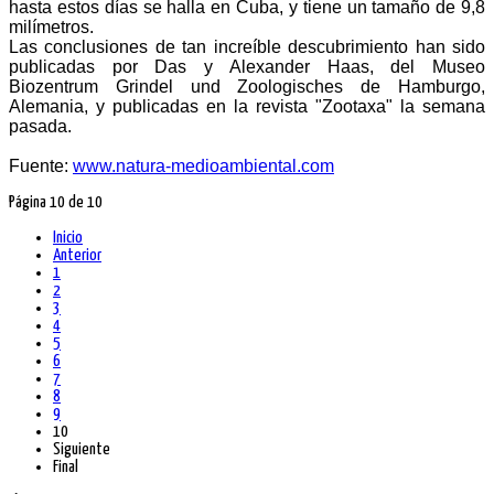
hasta estos días se halla en Cuba, y tiene un tamaño de 9,8
milímetros.
Las conclusiones de tan increíble descubrimiento han sido
publicadas por Das y Alexander Haas, del Museo
Biozentrum Grindel und Zoologisches de Hamburgo,
Alemania, y publicadas en la revista "Zootaxa" la semana
pasada.
Fuente:
www.natura-medioambiental.com
Página 10 de 10
Inicio
Anterior
1
2
3
4
5
6
7
8
9
10
Siguiente
Final