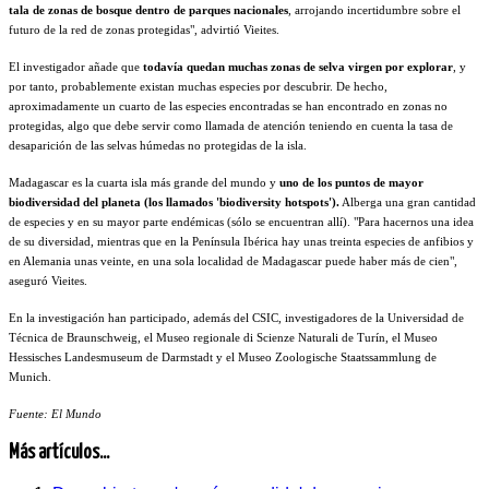
tala de zonas de bosque dentro de parques nacionales
, arrojando incertidumbre sobre el
futuro de la red de zonas protegidas", advirtió Vieites.
El investigador añade que
todavía quedan muchas zonas de selva virgen por explorar
, y
por tanto, probablemente existan muchas especies por descubrir. De hecho,
aproximadamente un cuarto de las especies encontradas se han encontrado en zonas no
protegidas, algo que debe servir como llamada de atención teniendo en cuenta la tasa de
desaparición de las selvas húmedas no protegidas de la isla.
Madagascar es la cuarta isla más grande del mundo y
uno de los puntos de mayor
biodiversidad del planeta (los llamados 'biodiversity hotspots').
Alberga una gran cantidad
de especies y en su mayor parte endémicas (sólo se encuentran allí). "Para hacernos una idea
de su diversidad, mientras que en la Península Ibérica hay unas treinta especies de anfibios y
en Alemania unas veinte, en una sola localidad de Madagascar puede haber más de cien",
aseguró Vieites.
En la investigación han participado, además del CSIC, investigadores de la Universidad de
Técnica de Braunschweig, el Museo regionale di Scienze Naturali de Turín, el Museo
Hessisches Landesmuseum de Darmstadt y el Museo Zoologische Staatssammlung de
Munich.
Fuente: El Mundo
Más artículos...