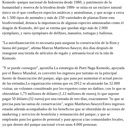
Komodo -parque nacional de Indonesia desde 1980, y patrimonio de la
humanidad y reserva de la biosfera desde 1986- se sitúa en un enclave natural
único en el que confluyen especies asiáticas y australianas, y que acoge a cerca
de 1.500 tipos de animales y más de 250 variedades de plantas.
Entre esta
biodiversidad, destaca la importancia de algunas especies amenazadas como el
dragón de Komodo, del que se estima que quedan algo más de 2.000
ejemplares, y raros ejemplares de delfines, manatíes, tortugas y ballenas.
"La autofinanciación es necesaria para asegurar la conservación de la flora y
fauna del parque", afirma Marcus Matthews-Sawyer, dos días después de
inaugurar una tienda de artículos de regalo y artesanía local en la isla de
Komodo.
"Y se puede conseguir", apostilla.
La estrategia de Putri Naga Komodo, apoyada
por el Banco Mundial, es convertir los ingresos por turismo en la principal
fuente de financiación del parque, algo que pasa por aumentar el actual precio
de las entradas.
La organización estima que en 2012 se alcanzarán las 32.000
visitas, un volumen considerado por los expertos como no dañino, con lo que se
obtendrían 1,75 millones de dólares (1,12 millones de euros), lo que supone
pagar 50 dólares (32 euros) por una entrada de tres días, exactamente "lo que se
precisa para las tareas de conservación", según Matthews-Sawyer.
Estos ingresos
estarán además acompañados de los beneficios que se obtendrán de acciones de
marketing y servicios de hostelería y restauración del parque, y que se
emplearán para los gastos de personal y para apoyar a las comunidades locales,
ya que dentro del parque nacional viven unas 4.000 personas.