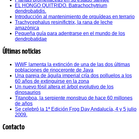
EL HONGO QUITRIDO. Batrachochytrium
dendrobatidis.
Introducción al mantenimiento de orquídeas en terrario
Trachycephalus resinifictrix, la rana de leche
amazónica
Pequeña guía para adentrarse en el mundo de los
dendrobatidae
Últimas noticias
WWF lamenta la extinción de una de las dos últimas
poblaciones de rinoceronte de Java
Una pareja de águila imperial cría dos polluelos a los
60 años de extinguirse en la zona
Un nuevo fósil altera el árbol evolutivo de los
dinosaurios
Titanoboa, la serpiente monstruo de hace 60 millones
de años
Se celebró la 1ª Edición Frog Day Andalucía, 4 y 5 julio
2009.
Contacto