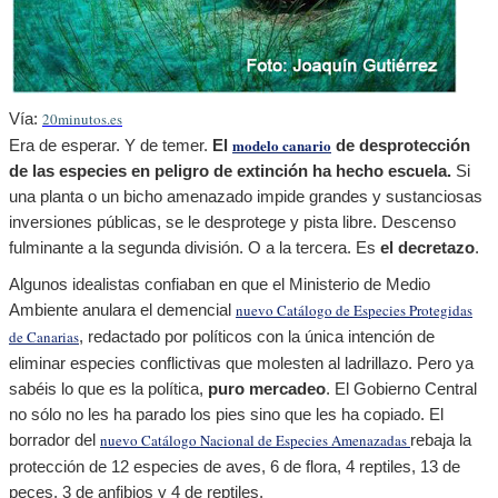
Vía:
20minutos.es
modelo canario
Era de esperar. Y de temer.
El
de desprotección
de las especies en peligro de extinción ha hecho escuela.
Si
una planta o un bicho amenazado impide grandes y sustanciosas
inversiones públicas, se le desprotege y pista libre. Descenso
fulminante a la segunda división. O a la tercera. Es
el decretazo
.
Algunos idealistas confiaban en que el Ministerio de Medio
Ambiente anulara el demencial
nuevo Catálogo de Especies Protegidas
de Canarias
, redactado por políticos con la única intención de
eliminar especies conflictivas que molesten al ladrillazo. Pero ya
sabéis lo que es la política,
puro mercadeo
. El Gobierno Central
no sólo no les ha parado los pies sino que les ha copiado. El
borrador del
nuevo Catálogo Nacional de Especies Amenazadas
rebaja la
protección de 12 especies de aves, 6 de flora, 4 reptiles, 13 de
peces, 3 de anfibios y 4 de reptiles.