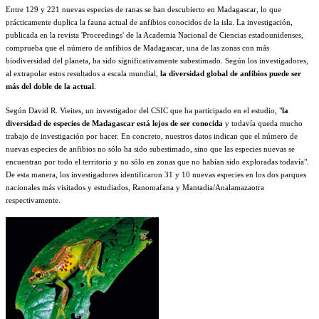
Entre 129 y 221 nuevas especies de ranas se han descubierto en Madagascar, lo que
prácticamente duplica la fauna actual de anfibios conocidos de la isla. La investigación,
publicada en la revista 'Proceedings' de la Academia Nacional de Ciencias estadounidenses,
comprueba que el número de anfibios de Madagascar, una de las zonas con más
biodiversidad del planeta, ha sido significativamente subestimado. Según los investigadores,
al extrapolar estos resultados a escala mundial,
la diversidad global de anfibios puede ser
más del doble de la actual
.
Según David R. Vieites, un investigador del CSIC que ha participado en el estudio, "
la
diversidad de especies de Madagascar está lejos de ser conocida
y todavía queda mucho
trabajo de investigación por hacer. En concreto, nuestros datos indican que el número de
nuevas especies de anfibios no sólo ha sido subestimado, sino que las especies nuevas se
encuentran por todo el territorio y no sólo en zonas que no habían sido exploradas todavía".
De esta manera, los investigadores identificaron 31 y 10 nuevas especies en los dos parques
nacionales más visitados y estudiados, Ranomafana y Mantadia/Analamazaotra
respectivamente.