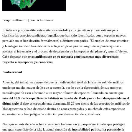
Boophis ulftunni . | Franco Andreone
El informe propone diferentes criterios -morfológicos, genéticos y bioacústicos- para
clasificar las especies candidatas (aquellas que han sido identificadas como especies nuevas
pero aún no se han descrito formalmente) a distintas categorías. "El empleo de estos criterios
y la integración de diferentes técnicas bajo un principio de congruencia puede ayudar a
acelerar el inventario y el proceso de descripción de las especies del planeta", apuntó Vieites.
Cabe destacar que
estos anfibios son en su mayoría genéticamente muy divergentes
respecto a las especies ya conocidas
.
Biodiversidad
Además, del trabajo se desprende que la biodiversidad total de la isla, no sólo de anfibios,
puede ser mucho mayor de lo que se suponía, por lo que la destrucción de sus entornos
naturales podría estar afectando a un mayor número de especies. Teniendo en cuenta que
más del 80% de la superficie de hábitats naturales de Madagascar han desaparecido en el
último siglo
el dato es especialmente alarmante.
El 23 por ciento de las especies de anfibios de
Madagascar no se han detectado dentro de zonas protegidas, y muchas de estas especies se
encuentran en claro peligro de extinción por destrucción de sus hábitats.
"Aunque en esta década se han creado muchas reservas y parques nacionales que protegen
una gran superficie de la isla, la actual situación de
inestabilidad política ha permitido la