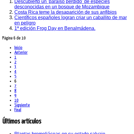
Descubierto un 'paraíso perdido' de especies
desconocidas en un bosque de Mozambique
Costa Rica teme la desaparición de sus anfibios
Científicos españoles logran criar un caballito de mar
en peligro
1ª edición Frog Day en Benalmádena.
Página 6 de 10
Inicio
Anterior
1
2
3
4
5
6
7
8
9
10
Siguiente
Final
Últimos artículos
Plantas bromeliáceas en su estado salvaje