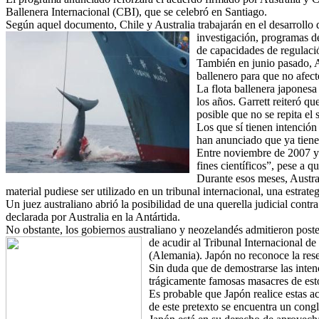
Ballenera Internacional (CBI), que se celebró en Santiago.
Según aquel documento, Chile y Australia trabajarán en el desarrollo 
investigación, programas de
de capacidades de regulac
También en junio pasado, A
ballenero para que no afecte
La flota ballenera japonesa 
los años. Garrett reiteró q
posible que no se repita e
Los que sí tienen intención
han anunciado que ya tien
Entre noviembre de 2007 y 
fines científicos”, pese a 
Durante esos meses, Austral
material pudiese ser utilizado en un tribunal internacional, una estrat
Un juez australiano abrió la posibilidad de una querella judicial contr
declarada por Australia en la Antártida.
No obstante, los gobiernos australiano y neozelandés admitieron poste
de acudir al Tribunal Internacional 
(Alemania). Japón no reconoce la rese
Sin duda que de demostrarse las intenc
trágicamente famosas masacres de est
Es probable que Japón realice estas a
de este pretexto se encuentra un congl