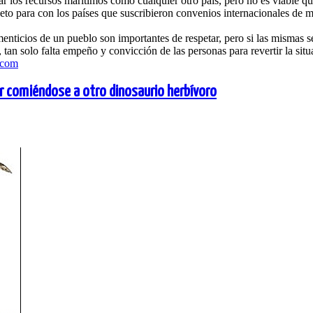
r los recursos marítimos como cualquier otro país, pero no es viable qu
speto para con los países que suscribieron convenios internacionales de
enticios de un pueblo son importantes de respetar, pero si las mismas s
tan solo falta empeño y convicción de las personas para revertir la situ
.com
tor comiéndose a otro dinosaurio herbívoro