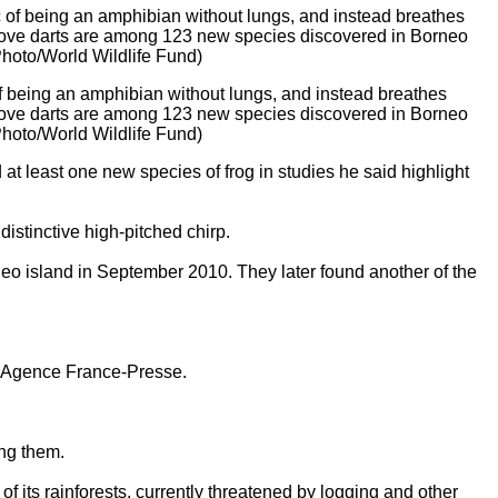
of being an amphibian without lungs, and instead breathes
oots love darts are among 123 new species discovered in Borneo
 Photo/World Wildlife Fund)
t least one new species of frog in studies he said highlight
istinctive high-pitched chirp.
neo island in September 2010. They later found another of the
old Agence France-Presse.
ing them.
f its rainforests, currently threatened by logging and other