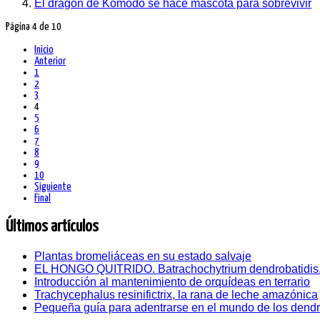
El dragón de Komodo se hace mascota para sobrevivir
Página 4 de 10
Inicio
Anterior
1
2
3
4
5
6
7
8
9
10
Siguiente
Final
Últimos artículos
Plantas bromeliáceas en su estado salvaje
EL HONGO QUITRIDO. Batrachochytrium dendrobatidis
Introducción al mantenimiento de orquídeas en terrario
Trachycephalus resinifictrix, la rana de leche amazónica
Pequeña guía para adentrarse en el mundo de los dend