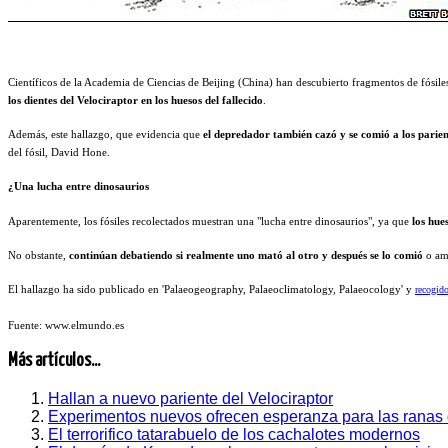
Científicos de la Academia de Ciencias de Beijing (China) han descubierto fragmentos de fósile
los dientes del Velociraptor en los huesos del fallecido
.
Además, este hallazgo, que evidencia que
el depredador también cazó y se comió a los parien
del fósil, David Hone.
¿Una lucha entre dinosaurios
Aparentemente, los fósiles recolectados muestran una "lucha entre dinosaurios", ya que
los hue
No obstante,
continúan debatiendo si realmente uno mató al otro y después se lo comió
o amb
El hallazgo ha sido publicado en 'Palaeogeography, Palaeoclimatology, Palaeocology' y
recogid
Fuente: www.elmundo.es
Más artículos...
Hallan a nuevo pariente del Velociraptor
Experimentos nuevos ofrecen esperanza para las ranas q
El terrorifico tatarabuelo de los cachalotes modernos