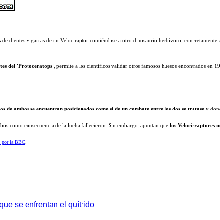
s de dientes y garras de un Velociraptor comiéndose a otro dinosaurio herbívoro, concretamente 
tes del 'Protoceratops'
, permite a los científicos validar otros famosos huesos encontrados en 19
sos de ambos se encuentran posicionados como si de un combate entre los dos se tratase
y dond
os como consecuencia de la lucha fallecieron. Sin embargo, apuntan que
los Velocirraptores n
o por la BBC
.
ue se enfrentan el quítrido