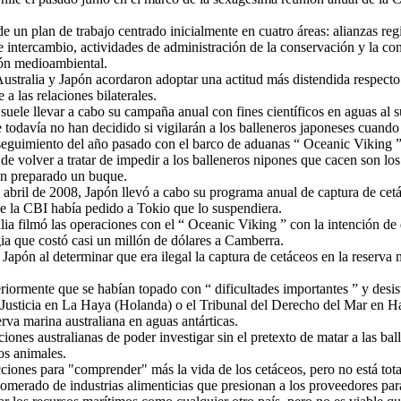
de un plan de trabajo centrado inicialmente
en cuatro áreas: alianzas reg
 intercambio, actividades de administración de la conservación y la co
ión medioambiental.
ustralia y Japón acordaron adoptar una actitud más distendida respecto
 a las relaciones bilaterales.
suele llevar a cabo su campaña anual con fines científicos en aguas al su
ue todavía no han decidido si vigilarán a los balleneros japoneses cuand
l seguimiento del año pasado con el barco de aduanas “ Oceanic Viking ”
 de volver a tratar de impedir a los balleneros nipones que cacen son l
en preparado un buque.
abril de 2008, Japón llevó a cabo su programa anual de captura de cet
que la CBI había pedido a Tokio que lo suspendiera.
ia filmó las operaciones con el “ Oceanic Viking ” con la intención de 
egia que costó casi un millón de dólares a Camberra.
a Japón al determinar que era ilegal la captura de cetáceos en la reserva
riormente que se habían topado con “ dificultades importantes ” y desis
de Justicia en La Haya (Holanda) o el Tribunal del Derecho del Mar en 
rva marina australiana en aguas antárticas.
iones australianas de poder investigar sin el pretexto de matar a las ba
os animales.
cciones para "comprender" más la vida de los cetáceos, pero no está tota
omerado de industrias alimenticias que presionan a los proveedores para