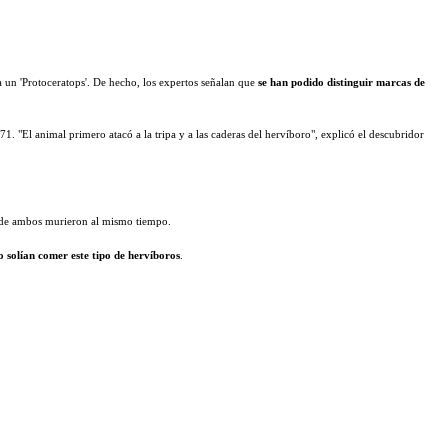
a un 'Protoceratops'. De hecho, los expertos señalan que
se han podido distinguir marcas de
71. "El animal primero atacó a la tripa y a las caderas del hervíboro", explicó el descubridor
e ambos murieron al mismo tiempo.
o solían comer este tipo de hervíboros
.