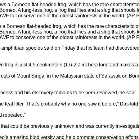
a Bornean flat-headed frog, which has the rare characteristic 
in Borneo. A lung-less frog, a frog that flies and a slug that sh
 WWF to conserve one of the oldest rainforests in the world. (AP
mphibian species said on Friday that his team had discovered a
 frog is just 4-5 centimeters (1.6-2.0 inches) long and makes a d
orests of Mount Singai in the Malaysian state of Sarawak on Bor
process and his discovery remains to be peer-reviewed, he said.
he leaf litter. That’s probably why no one saw it before,” Das t
nd repeated.”
g that could be previously unknown and was currently investigat
o’s amazing biodiversity and help promote conservation efforts o