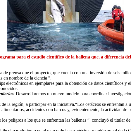
grama para el estudio científico de la ballena que, a diferencia de
a de prensa que el proyecto, que cuenta con una inversión de seis millone
s en nombre de la ciencia ”.
ps electrónicos en ejemplares para la obtención de datos científicos y el
conocidos.
nderlas.
Desarrollaremos un nuevo modelo para coordinar investigació
de la región, a participar en la iniciativa.“Los cetáceos se enfrentan a 
s alimentarios, accidentes con barcos y, evidentemente, la actividad de 
 peligros a los que se enfrentan las ballenas ”, concluyó el titular d
hile el pasado junio en el marco de la sexagésima reunión anual de la 