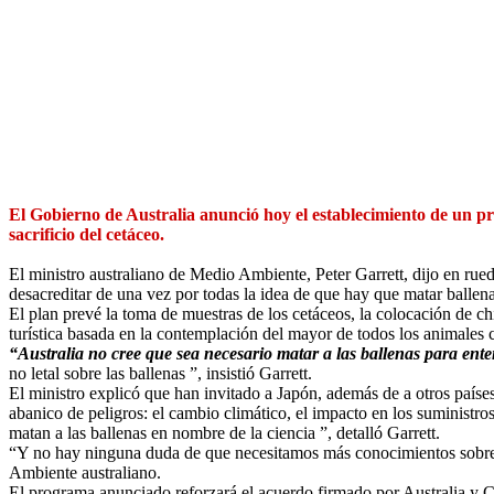
El Gobierno de Australia anunció hoy el establecimiento de un pro
sacrificio del cetáceo.
El ministro australiano de Medio Ambiente, Peter Garrett, dijo en rued
desacreditar de una vez por todas la idea de que hay que matar ballena
El plan prevé la toma de muestras de los cetáceos, la colocación de chi
turística basada en la contemplación del mayor de todos los animales 
“Australia no cree que sea necesario matar a las ballenas para ente
no letal sobre las ballenas ”, insistió Garrett.
El ministro explicó que han invitado a Japón, además de a otros países 
abanico de peligros: el cambio climático, el impacto en los suministro
matan a las ballenas en nombre de la ciencia ”, detalló Garrett.
“Y no hay ninguna duda de que necesitamos más conocimientos sobre los
Ambiente australiano.
El programa anunciado reforzará el acuerdo firmado por Australia y C