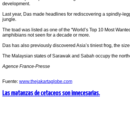
development.
Last year, Das made headlines for rediscovering a spindly-le
jungle.
The toad was listed as one of the “World’s Top 10 Most Wanted
amphibians not seen for a decade or more.
Das has also previously discovered Asia’s tiniest frog, the siz
The Malaysian states of Sarawak and Sabah occupy the norther
Agence France-Presse
Fuente:
www.thejakartaglobe.com
Las matanzas de cetaceos son innecesarias.