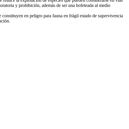
e realice la explotación de especies que pueden considerarse en vías
 moratoria y prohibición, además de ser una bofeteada al medio
e constituyen en peligro para fauna en frágil estado de supervivencia
ación.