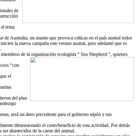
ionales de
nstrucción
 al tema
r de Australia, un asunto que provoca críticas en el país austral todos
o inicien la nueva campaña este verano austral, pero adelantó que es
.
os miembros de la organización ecologista “ Sea Shepherd ”, quie
nes
áceos “con
que el
 marina
tieron del plan
Hambu
rgo
llenas, será un duro precedente para el gobierno nipón y sus
lmente dimensionado el costo/beneficio de esta actividad. Por detrás
 ser abastecidos de la carne del animal.