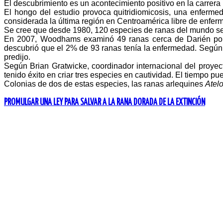
El descubrimiento es un acontecimiento positivo en la carrera p
El hongo del estudio provoca quitridiomicosis, una enferm
considerada la última región en Centroamérica libre de enfer
Se cree que desde 1980, 120 especies de ranas del mundo se h
En 2007, Woodhams examinó 49 ranas cerca de Darién por 
descubrió que el 2% de 93 ranas tenía la enfermedad. Según e
predijo.
Según Brian Gratwicke, coordinador internacional del proyec
tenido éxito en criar tres especies en cautividad. El tiempo
Colonias de dos de estas especies, las ranas arlequines
Atel
PROMULGAR UNA LEY PARA SALVAR A LA RANA DORADA DE LA EXTINCIÓN