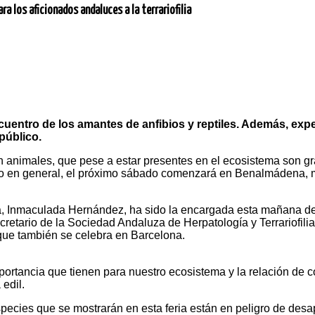
a los aficionados andaluces a la terrariofilia
ncuentro de los amantes de anfibios y reptiles. Además, expe
público.
animales, que pese a estar presentes en el ecosistema son gra
ico en general, el próximo sábado comenzará en Benalmádena, m
Inmaculada Hernández, ha sido la encargada esta mañana de rea
cretario de la Sociedad Andaluza de Herpatología y Terrariofili
que también se celebra en Barcelona.
mportancia que tienen para nuestro ecosistema y la relación d
 edil.
pecies que se mostrarán en esta feria están en peligro de desa