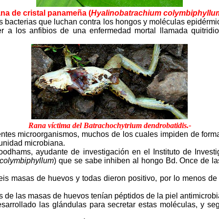
na de cristal panameña (
Hyalinobatrachium colymbiphyllu
nes bacterias que luchan contra los hongos y moléculas epidérmi
er a los anfibios de una enfermedad mortal llamada quitrid
Rana víctima del Batrachochytrium dendrobatidis.-
erentes microorganismos, muchos de los cuales impiden de forma
unidad microbiana.
odhams, ayudante de investigación en el Instituto de Invest
 colymbiphyllum
) que se sabe inhiben al hongo Bd. Once de la
s masas de huevos y todas dieron positivo, por lo menos de un
s de las masas de huevos tenían péptidos de la piel antimicrobi
arrollado las glándulas para secretar estas moléculas, y segú