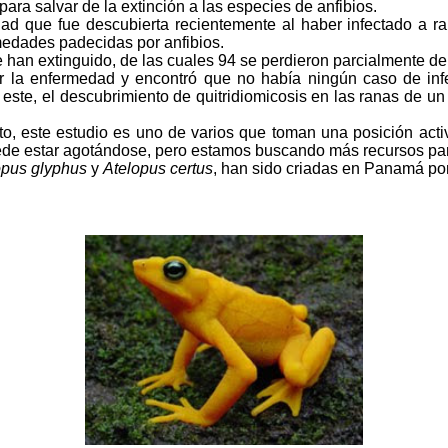
ara salvar de la extinción a las especies de anfibios.
edad que fue descubierta recientemente al haber infectado a 
medades padecidas por anfibios.
an extinguido, de las cuales 94 se perdieron parcialmente debi
la enfermedad y encontró que no había ningún caso de infec
ste, el descubrimiento de quitridiomicosis en las ranas de un 
to, este estudio es uno de varios que toman una posición acti
 puede estar agotándose, pero estamos buscando más recursos pa
opus glyphus
y
Atelopus certus
, han sido criadas en Panamá por 