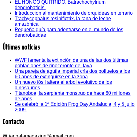
EL HONGO QUITRIDO. Batrachochytrium
dendrobatidis.
Introducción al mantenimiento de orquídeas en terrario
Trachycephalus resinifictrix, la rana de leche
amazónica
Pequeña guía para adentrarse en el mundo de los
dendrobatidae
Últimas noticias
WWF lamenta la extinción de una de las dos últimas
poblaciones de rinoceronte de Java
Una pareja de águila imperial cría dos polluelos a los
60 años de extinguirse en la zona
Un nuevo fósil altera el árbol evolutivo de los
dinosaurios
Titanoboa, la serpiente monstruo de hace 60 millones
de años
Se celebró la 1ª Edición Frog Day Andalucía, 4 y 5 julio
2009.
Contacto
jangalamagazine@gmail.com