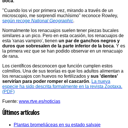
boca
.
"Cuando los vi por primera vez, mirando a través de un
microscopio, me sorprendí muchísimo" reconoce Rowley,
según recoge
National Geographic
.
Normalmente los renacuajos suelen tener piezas bucales
similares a un pico. Pero en esta ocasión, los renacuajos de
esta 'ranas vampiro', tienen
un par de ganchos negros y
duros que sobresalen de la parte inferior de la boca
. Y es
la primera vez que se han podido observar en un renacuajo
de rana.
Los científicos desconocen que función cumplen estos
colmillos. Una de sus teorías es que los adultos alimentan a
los renacuajos con huevos no fertilizados y
sus 'dientes'
servirían para poder romper el cascarón
.
La nueva
especie ha sido descrita formalmente en la revista Zootaxa.
(PDF)
Fuente:
www.rtve.es/noticias
Últimos artículos
Plantas bromeliáceas en su estado salvaje