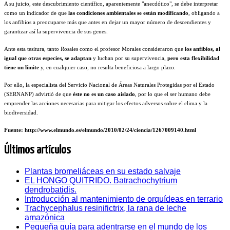
A su juicio, este descubrimiento científico, aparentemente "anecdótico", se debe interpretar
como un indicador de que
las condiciones ambientales se están modificando
, obligando a
los anfibios a preocuparse más que antes en dejar un mayor número de descendientes y
garantizar así la supervivencia de sus genes.
Ante esta tesitura, tanto Rosales como el profesor Morales consideraron que
los anfibios, al
igual que otras especies, se adaptan
y luchan por su supervivencia,
pero esta flexibilidad
tiene un límite
y, en cualquier caso, no resulta beneficiosa a largo plazo.
Por ello, la especialista del Servicio Nacional de Áreas Naturales Protegidas por el Estado
(SERNANP) advirtió de que
éste no es un caso aislado
, por lo que el ser humano debe
emprender las acciones necesarias para mitigar los efectos adversos sobre el clima y la
biodiversidad.
Fuente: http://www.elmundo.es/elmundo/2010/02/24/ciencia/1267009140.html
Últimos artículos
Plantas bromeliáceas en su estado salvaje
EL HONGO QUITRIDO. Batrachochytrium
dendrobatidis.
Introducción al mantenimiento de orquídeas en terrario
Trachycephalus resinifictrix, la rana de leche
amazónica
Pequeña guía para adentrarse en el mundo de los