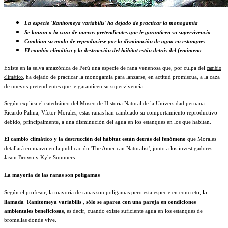
La especie 'Ranitomeya variabilis' ha dejado de practicar la monogamia
Se lanzan a la caza de nuevos pretendientes que le garanticen su supervivencia
Cambian su modo de reproducirse por la disminución de agua en estanques
El cambio climático y la destrucción del hábitat están detrás del fenómeno
Existe en la selva amazónica de Perú una especie de rana venenosa que, por culpa del
cambio
climático
, ha dejado de practicar la monogamia para lanzarse, en actitud promiscua, a la caza
de nuevos pretendientes que le garanticen su supervivencia.
Según explica el catedrático del Museo de Historia Natural de la Universidad peruana
Ricardo Palma, Víctor Morales, estas ranas han cambiado su comportamiento reproductivo
debido, principalmente, a una disminución del agua en los estanques en los que habitan.
El cambio climático y la destrucción del hábitat están detrás del fenómeno
que Morales
detallará en marzo en la publicación 'The American Naturalist', junto a los investigadores
Jason Brown y Kyle Summers.
La mayoría de las ranas son polígamas
Según el profesor, la mayoría de ranas son polígamas pero esta especie en concreto,
la
llamada 'Ranitomeya variabilis', sólo se aparea con una pareja en condiciones
ambientales beneficiosas
, es decir, cuando existe suficiente agua en los estanques de
bromelias donde vive.