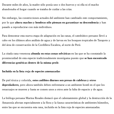
Durante miles de años, la madre sólo ponía uno o dos huevos y ni ella ni el macho
abandonaba el hogar cuando se trataba de cuidar a las crías.
Sin embargo, las constricciones actuales del ambiente han cambiado este comportamiento,
por lo que
ahora machos y hembras sólo piensan en garantizar su descendencia
y han
pasado a reproducirse con más individuos.
Para demostrar esta nueva etapa de adaptación en las ranas, el catedrático peruano llevó a
cabo en los últimos años análisis de agua y de larvas en los bosques tropicales de Tarapoto y
del área de conservación de la Cordillera Escalera, al norte de Perú.
La citada rana venenosa
abunda en estas zonas selváticas
en las que se ha constatado la
promiscuidad de esta especie tradicionalmente monógama puesto que
se han encontrado
diferencias genéticas dentro de la misma prole
.
Incluida en la lista roja de especies amenazadas
De piel tóxica y colorida,
estos anfibios diurnos son presas de culebras y otros
depredadores
, pero ahora también deben enfrentarse a un ambiente hostil en el que los
renacuajos se mueren y hasta se comen unos a otros ante la falta de espacio y de agua.
La bióloga peruana Marina Rosales destacó que el calentamiento global y la destrucción de la
Amazonía afectan especialmente a la flora y la fauna características de ambientes húmedos,
entre las que se encuentra esta rana, incluida en la lista roja de especies amenazadas.