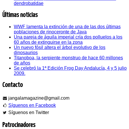
dendrobatidae
Últimas noticias
WWF lamenta la extinción de una de las dos últimas
poblaciones de rinoceronte de Java
Una pareja de águila imperial cría dos polluelos a los
60 años de extinguirse en la zona
Un nuevo fósil altera el árbol evolutivo de los
dinosaurios
Titanoboa, la serpiente monstruo de hace 60 millones
de años
Se celebró la 1ª Edición Frog Day Andalucía, 4 y 5 julio
2009.
Contacto
jangalamagazine@gmail.com
Síguenos en Facebook
Síguenos en Twitter
Patrocinadores