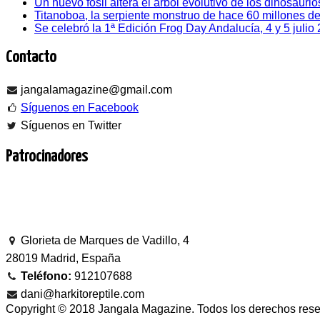
Un nuevo fósil altera el árbol evolutivo de los dinosaurio
Titanoboa, la serpiente monstruo de hace 60 millones d
Se celebró la 1ª Edición Frog Day Andalucía, 4 y 5 julio
Contacto
jangalamagazine@gmail.com
Síguenos en Facebook
Síguenos en Twitter
Patrocinadores
Glorieta de Marques de Vadillo, 4
28019 Madrid, España
Teléfono:
912107688
dani@harkitoreptile.com
Copyright © 2018 Jangala Magazine. Todos los derechos rese