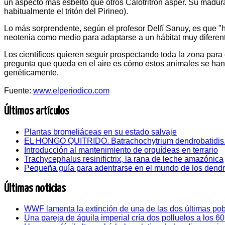
un aspecto más esbelto que otros Calotritron asper. Su madu
habitualmente el tritón del Pirineo).
Lo más sorprendente, según el profesor Delfí Sanuy, es que "ha
neotenia como medio para adaptarse a un hábitat muy diferente
Los científicos quieren seguir prospectando toda la zona para
pregunta que queda en el aire es cómo estos animales se han
genéticamente.
Fuente:
www.elperiodico.com
Últimos artículos
Plantas bromeliáceas en su estado salvaje
EL HONGO QUITRIDO. Batrachochytrium dendrobatidis
Introducción al mantenimiento de orquídeas en terrario
Trachycephalus resinifictrix, la rana de leche amazónica
Pequeña guía para adentrarse en el mundo de los dend
Últimas noticias
WWF lamenta la extinción de una de las dos últimas pob
Una pareja de águila imperial cría dos polluelos a los 6