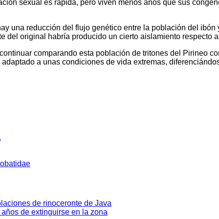
ración sexual es rápida, pero viven menos años que sus congén
y una reducción del flujo genético entre la población del ibón 
 del original habría producido un cierto aislamiento respecto a
 continuar comparando esta población de tritones del Pirineo co
 adaptado a unas condiciones de vida extremas, diferenciándos
.
robatidae
laciones de rinoceronte de Java
0 años de extinguirse en la zona