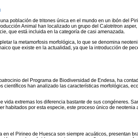
d
 una población de tritones única en el mundo en un ibón del Pir
ducción Animal han localizado un grupo del Calotritron asper, 
cie, que está incluida en la categoría de casi amenazada.
etar la metamorfosis morfológica, lo que se denomina neotenia.
naico que existe en la actualidad, ya que la introducción de pe
 patrocinio del Programa de Biodiversidad de Endesa, ha contado
científicos han analizado las características morfológicas, eco
 vida extremas los diferencia bastante de sus congéneres. Sa
ser habitados por esta especie, este proceso único de neotenia
a en el Pirineo de Huesca son siempre acuáticos, presentan bran