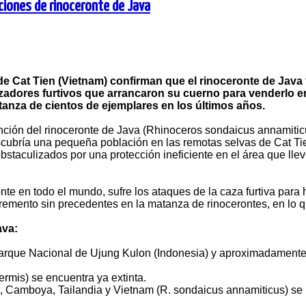
ciones de rinoceronte de Java
 Cat Tien (Vietnam) confirman que el rinoceronte de Java fa
azadores furtivos que arrancaron su cuerno para venderlo en
matanza de cientos de ejemplares en los últimos años.
tinción del rinoceronte de Java (Rhinoceros sondaicus annamiti
scubría una pequeña población en las remotas selvas de Cat T
bstaculizados por una protección ineficiente en el área que lle
onte en todo el mundo, sufre los ataques de la caza furtiva para
remento sin precedentes en la matanza de rinocerontes, en lo que 
ava:
Parque Nacional de Ujung Kulon (Indonesia) y aproximadamente 
mis) se encuentra ya extinta.
, Camboya, Tailandia y Vietnam (R. sondaicus annamiticus) se 