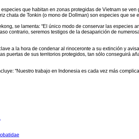
as especies que habitan en zonas protegidas de Vietnam se ven 
e nariz chata de Tonkin (o mono de Dollman) son especies que se 
ong, se lamenta: “El único modo de conservar las especies am
n caso contrario, seremos testigos de la desaparición de numero
ve a la hora de condenar al rinoceronte a su extinción y avisa
las puertas de sus territorios protegidos, tan sólo conseguirá a
oncluye: “Nuestro trabajo en Indonesia es cada vez más compli
.
robatidae