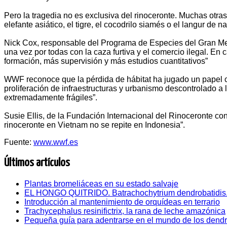
Pero la tragedia no es exclusiva del rinoceronte. Muchas otr
elefante asiático, el tigre, el cocodrilo siamés o el langur d
Nick Cox, responsable del Programa de Especies del Gran Mek
una vez por todas con la caza furtiva y el comercio ilegal. E
formación, más supervisión y más estudios cuantitativos”
WWF reconoce que la pérdida de hábitat ha jugado un papel cla
proliferación de infraestructuras y urbanismo descontrolado a 
extremadamente frágiles”.
Susie Ellis, de la Fundación Internacional del Rinoceronte c
rinoceronte en Vietnam no se repite en Indonesia”.
Fuente:
www.wwf.es
Últimos artículos
Plantas bromeliáceas en su estado salvaje
EL HONGO QUITRIDO. Batrachochytrium dendrobatidis
Introducción al mantenimiento de orquídeas en terrario
Trachycephalus resinifictrix, la rana de leche amazónica
Pequeña guía para adentrarse en el mundo de los dend