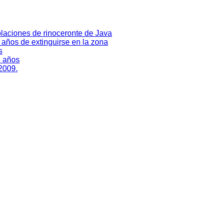
laciones de rinoceronte de Java
0 años de extinguirse en la zona
s
e años
 2009.