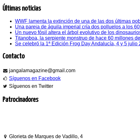
Últimas noticias
WWF lamenta la extinción de una de las dos últimas pob
Una pareja de águila imperial cría dos polluelos a los 6
Un nuevo fósil altera el árbol evolutivo de los dinosaurio
Titanoboa, la serpiente monstruo de hace 60 millones d
Se celebró la 1ª Edición Frog Day Andalucía, 4 y 5 julio
Contacto
jangalamagazine@gmail.com
Síguenos en Facebook
Síguenos en Twitter
Patrocinadores
Glorieta de Marques de Vadillo, 4