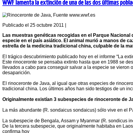
WWF lamenta la extinción de una de las dos últimas pobla
Publicado el 25 octubre 2011
|
Las muestras genéticas recogidas en el Parque Nacional de
especie en el país asiático. El animal murió a manos de c
estrella de la medicina tradicional china, culpable de la 
El trágico descubrimiento publicado hoy en el informe “La ex
Este rinoceronte se pensaba extinto hasta que en 1988 se de
llevados a cabo para conseguir salvar a la especie se vieron o
desaparición.
El rinoceronte de Java, al igual que otras especies de rinocer
tradicional china. Los últimos años han sido testigos de un inc
Originalmente existían 3 subespecies de rinoceronte de J
La más abundante (R. sondaicus sondaicus) sólo vive en el 
La subespecie de Bengala, Assam y Myanmar (R. sondicus iner
De la tercera subespecie, que originalmente habitaba en Laos
confirma hoy