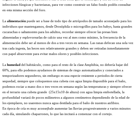
infecciones fúngicas y bacterianas, para ver como construir un falso fondo podéis consultar
en esta misma sección del foro.
La
alimentación
puede ser a base de todo tipo de artrópodos de tamaño aconsejado para los
individuos que mantengamos, desde Drosóphila o microgrillos para los babys, hasta grandes
cucarachas o saltamontes para los adultos, recordar siempre ofrecer las presas bien
alimentadas y esplovorearlas de calcio una vez al mes como mínimo, la frecuencia de la
alimentación debe ser al menos de dos a tres veces en semana. Las ranas defecan una sola vez
tras cada ingesta, las heces son relativamente grandes y deben ser retiradas inmediatamente
con papel absorvente para evitar malos olores y posibles infecciones.
La
humedad
del habitáculo, como para el resto de la clase Amphibia, no debería bajar del
60%, para ello podemos ayudarnos de sistemas de riego automatizados y conectados a
temporizadores segunderos, sin embargo es una especie resistente a periodos de cierta
sequedad, siempre que coloquemos una cubeta con agua limpia disponible para el baño,
podemos rociar a mano dos o tres veces en semana según las temperaturas y siempre ofrecer
en el terrario una cubeta grande (25x15x10 de altura) con agua limpia embotellada, la
profundidad variará de pocos milímetros a algunos centímetros dependiendo de la edad de
los ejemplares, no usaremos nunca agua destilada para el baño de nuestros anfibios.
En época de cría es muy aconsejbale aumentar las lluvias progresivamente a varios minutos
cada día, simulando chaparrones, lo que las incitará a comenzar con el cortejo.