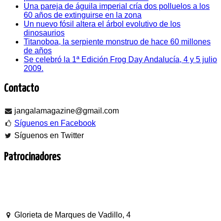
Una pareja de águila imperial cría dos polluelos a los
60 años de extinguirse en la zona
Un nuevo fósil altera el árbol evolutivo de los
dinosaurios
Titanoboa, la serpiente monstruo de hace 60 millones
de años
Se celebró la 1ª Edición Frog Day Andalucía, 4 y 5 julio
2009.
Contacto
jangalamagazine@gmail.com
Síguenos en Facebook
Síguenos en Twitter
Patrocinadores
Glorieta de Marques de Vadillo, 4