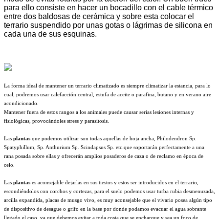
para ello consiste en hacer un bocadillo con el cable térmico
entre dos baldosas de cerámica y sobre esta colocar el
terrario suspendido por unas gotas o lágrimas de silicona en
cada una de sus esquinas.
La forma ideal de mantener un terrario climatizado es siempre climatizar la estancia, para lo
cual, podremos usar calefacción central, estufa de aceite o parafina, butano y en verano aire
acondicionado.
Mantener fuera de estos rangos a los animales puede causar serias lesiones internas y
fisiológicas, provocándoles stress y parasitosis.
Las
plantas
que podemos utilizar son todas aquellas de hoja ancha, Philodendron Sp.
Spatyphillum, Sp. Anthurium Sp. Scindapsus Sp. etc.que soportarán perfectamente a una
rana posada sobre ellas y ofrecerán amplios posaderos de caza o de reclamo en época de
celo.
Las
plantas
es aconsejable dejarlas en sus tiestos y estos ser introducidos en el terrario,
escondiéndolos con corchos y cortezas, para el suelo podemos usar turba rubia desmenuzada,
arcilla expandida, placas de musgo vivo, es muy aconsejable que el vivario posea algún tipo
de dispositivo de desague o grifo en la base por donde podamos evacuar el agua sobrante
llegado el caso, ya que debemos evitar a toda costa que se encharque y sea un foco de