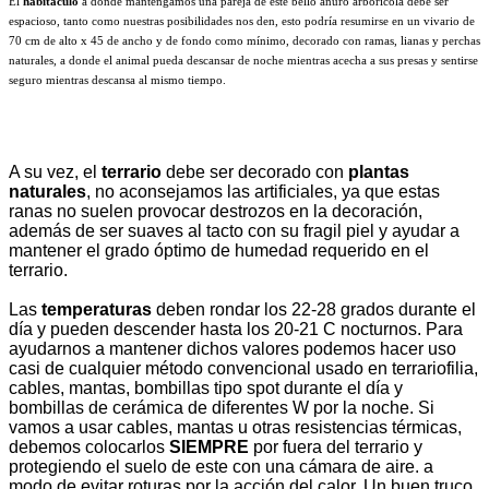
El
habitáculo
a donde mantengamos una pareja de este bello anuro arborícola debe ser
espacioso, tanto como nuestras posibilidades nos den, esto podría resumirse en un vivario de
70 cm de alto x 45 de ancho y de fondo como mínimo, decorado con ramas, lianas y perchas
naturales, a donde el animal pueda descansar de noche mientras acecha a sus presas y sentirse
seguro mientras descansa al mismo tiempo.
A su vez, el
terrario
debe ser decorado con
plantas
naturales
, no aconsejamos las artificiales, ya que estas
ranas no suelen provocar destrozos en la decoración,
además de ser suaves al tacto con su fragil piel y ayudar a
mantener el grado óptimo de humedad requerido en el
terrario.
Las
temperaturas
deben rondar los 22-28 grados durante el
día y pueden descender hasta los 20-21 C nocturnos. Para
ayudarnos a mantener dichos valores podemos hacer uso
casi de cualquier método convencional usado en terrariofilia,
cables, mantas, bombillas tipo spot durante el día y
bombillas de cerámica de diferentes W por la noche. Si
vamos a usar cables, mantas u otras resistencias térmicas,
debemos colocarlos
SIEMPRE
por fuera del terrario y
protegiendo el suelo de este con una cámara de aire. a
modo de evitar roturas por la acción del calor. Un buen truco