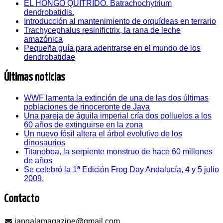
EL HONGO QUITRIDO. Batrachochytrium
dendrobatidis.
Introducción al mantenimiento de orquídeas en terrario
Trachycephalus resinifictrix, la rana de leche
amazónica
Pequeña guía para adentrarse en el mundo de los
dendrobatidae
Últimas noticias
WWF lamenta la extinción de una de las dos últimas
poblaciones de rinoceronte de Java
Una pareja de águila imperial cría dos polluelos a los
60 años de extinguirse en la zona
Un nuevo fósil altera el árbol evolutivo de los
dinosaurios
Titanoboa, la serpiente monstruo de hace 60 millones
de años
Se celebró la 1ª Edición Frog Day Andalucía, 4 y 5 julio
2009.
Contacto
jangalamagazine@gmail.com