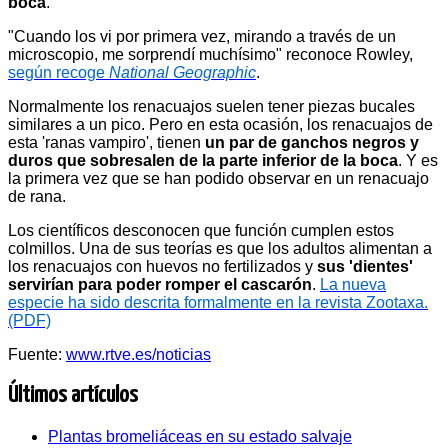
boca
.
"Cuando los vi por primera vez, mirando a través de un
microscopio, me sorprendí muchísimo" reconoce Rowley,
según recoge
National Geographic
.
Normalmente los renacuajos suelen tener piezas bucales
similares a un pico. Pero en esta ocasión, los renacuajos de
esta 'ranas vampiro', tienen
un par de ganchos negros y
duros que sobresalen de la parte inferior de la boca
. Y es
la primera vez que se han podido observar en un renacuajo
de rana.
Los científicos desconocen que función cumplen estos
colmillos. Una de sus teorías es que los adultos alimentan a
los renacuajos con huevos no fertilizados y
sus 'dientes'
servirían para poder romper el cascarón
.
La nueva
especie ha sido descrita formalmente en la revista Zootaxa.
(PDF)
Fuente:
www.rtve.es/noticias
Últimos artículos
Plantas bromeliáceas en su estado salvaje