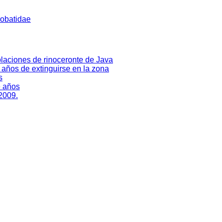
robatidae
laciones de rinoceronte de Java
0 años de extinguirse en la zona
s
e años
 2009.