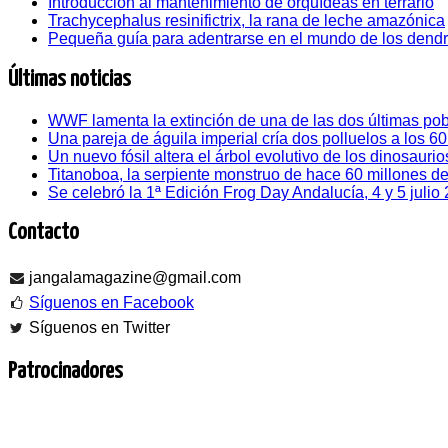
Introducción al mantenimiento de orquídeas en terrario
Trachycephalus resinifictrix, la rana de leche amazónica
Pequeña guía para adentrarse en el mundo de los dend
Últimas noticias
WWF lamenta la extinción de una de las dos últimas pob
Una pareja de águila imperial cría dos polluelos a los 6
Un nuevo fósil altera el árbol evolutivo de los dinosaurio
Titanoboa, la serpiente monstruo de hace 60 millones d
Se celebró la 1ª Edición Frog Day Andalucía, 4 y 5 julio
Contacto
jangalamagazine@gmail.com
Síguenos en Facebook
Síguenos en Twitter
Patrocinadores