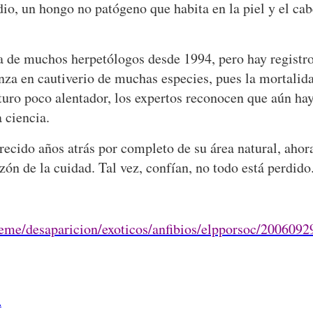
ridio, un hongo no patógeno que habita en la piel y el c
eza de muchos herpetólogos desde 1994, pero hay registr
anza en cautiverio de muchas especies, pues la mortalid
turo poco alentador, los expertos reconocen que aún ha
 ciencia.
ecido años atrás por completo de su área natural, ahora
ón de la cuidad. Tal vez, confían, no todo está perdido
teme/desaparicion/exoticos/anfibios/elpporsoc/200609
.