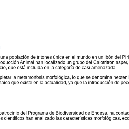
d
 una población de tritones única en el mundo en un ibón del Pir
ducción Animal han localizado un grupo del Calotritron asper, 
cie, que está incluida en la categoría de casi amenazada.
etar la metamorfosis morfológica, lo que se denomina neotenia.
naico que existe en la actualidad, ya que la introducción de pe
 patrocinio del Programa de Biodiversidad de Endesa, ha contado
científicos han analizado las características morfológicas, eco