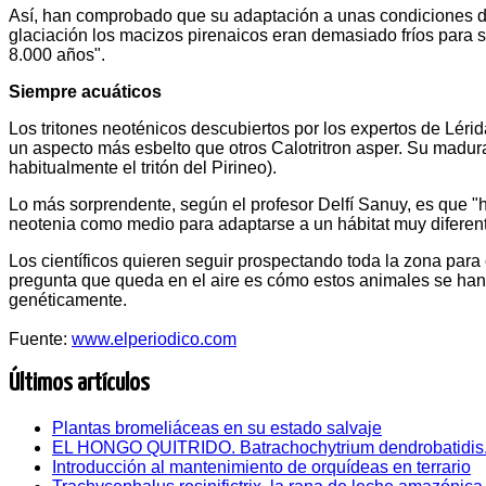
Así, han comprobado que su adaptación a unas condiciones de
glaciación los macizos pirenaicos eran demasiado fríos para 
8.000 años".
Siempre acuáticos
Los tritones neoténicos descubiertos por los expertos de Lérid
un aspecto más esbelto que otros Calotritron asper. Su madu
habitualmente el tritón del Pirineo).
Lo más sorprendente, según el profesor Delfí Sanuy, es que "ha
neotenia como medio para adaptarse a un hábitat muy diferente
Los científicos quieren seguir prospectando toda la zona para
pregunta que queda en el aire es cómo estos animales se han
genéticamente.
Fuente:
www.elperiodico.com
Últimos artículos
Plantas bromeliáceas en su estado salvaje
EL HONGO QUITRIDO. Batrachochytrium dendrobatidis
Introducción al mantenimiento de orquídeas en terrario