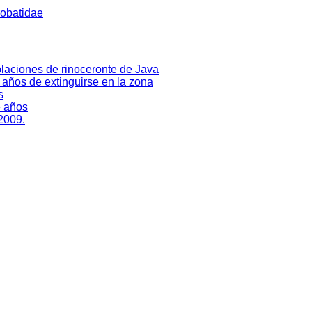
robatidae
laciones de rinoceronte de Java
0 años de extinguirse en la zona
s
e años
 2009.