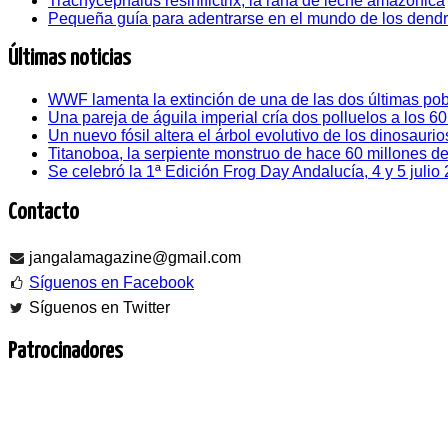
Trachycephalus resinifictrix, la rana de leche amazónica
Pequeña guía para adentrarse en el mundo de los dend
Últimas noticias
WWF lamenta la extinción de una de las dos últimas pob
Una pareja de águila imperial cría dos polluelos a los 6
Un nuevo fósil altera el árbol evolutivo de los dinosaurio
Titanoboa, la serpiente monstruo de hace 60 millones d
Se celebró la 1ª Edición Frog Day Andalucía, 4 y 5 julio
Contacto
jangalamagazine@gmail.com
Síguenos en Facebook
Síguenos en Twitter
Patrocinadores