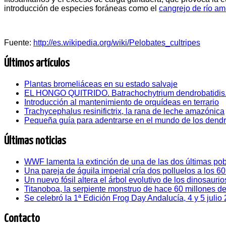
introducción de especies foráneas como el
cangrejo de río a
Fuente:
http://es.wikipedia.org/wiki/Pelobates_cultripes
Últimos artículos
Plantas bromeliáceas en su estado salvaje
EL HONGO QUITRIDO. Batrachochytrium dendrobatidis
Introducción al mantenimiento de orquídeas en terrario
Trachycephalus resinifictrix, la rana de leche amazónica
Pequeña guía para adentrarse en el mundo de los dend
Últimas noticias
WWF lamenta la extinción de una de las dos últimas pob
Una pareja de águila imperial cría dos polluelos a los 6
Un nuevo fósil altera el árbol evolutivo de los dinosaurio
Titanoboa, la serpiente monstruo de hace 60 millones d
Se celebró la 1ª Edición Frog Day Andalucía, 4 y 5 julio
Contacto