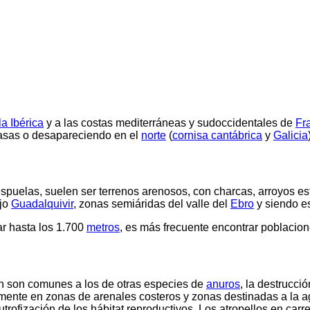
a Ibérica
y a las costas mediterráneas y sudoccidentales de
Fr
asas o desapareciendo en el
norte
(
cornisa cantábrica
y
Galicia
spuelas, suelen ser terrenos arenosos, con charcas, arroyos 
ajo
Guadalquivir
, zonas semiáridas del valle del
Ebro
y siendo e
ar hasta los 1.700
metros
, es más frecuente encontrar poblacion
ón son comunes a los de otras especies de
anuros
, la destrucci
ente en zonas de arenales costeros y zonas destinadas a la agr
trofización de los hábitat reproductivos. Los atropellos en carr