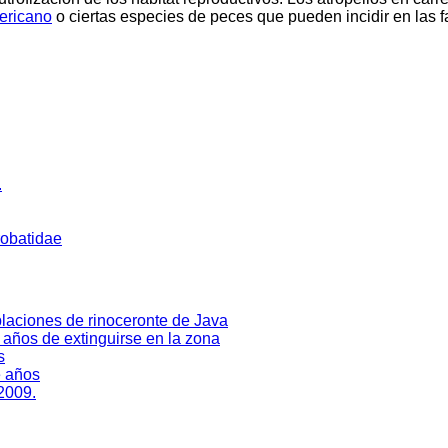
mericano
o ciertas especies de peces que pueden incidir en las f
.
robatidae
laciones de rinoceronte de Java
0 años de extinguirse en la zona
s
e años
 2009.