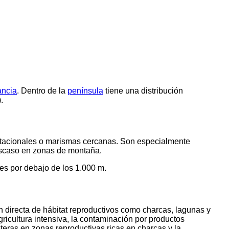
ancia
. Dentro de la
península
tiene una distribución
).
estacionales o marismas cercanas. Son especialmente
scaso en zonas de montaña.
es por debajo de los 1.000 m.
ón directa de hábitat reproductivos como charcas, lagunas y
icultura intensiva, la contaminación por productos
eteras en zonas reproductivas ricas en charcas y la