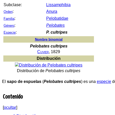
Subclase:
Lissamphibia
:
Anura
Orden
:
Pelobatidae
Familia
:
Pelobates
Género
:
P. cultripes
Especie
Nombre binomial
Pelobates cultripes
Cuvier
, 1829
Distribución
Distribución de
Pelobates cultripes
El
sapo de espuelas
(
Pelobates cultripes
) es una
especie
d
Contenido
[
ocultar
]