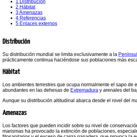
1
Distribución
2
Hábitat
3
Amenazas
4
Referencias
5
Enlaces externos
Distribución
Su distribución mundial se limita exclusivamente a la
Penínsul
prácticamente continua haciéndose sus poblaciones más esc
Hábitat
Los ambientes terrestres que ocupa normalmente el sapo de e
abundantes en las dehesas de
Extremadura
y arenales del b
Aunque su distribución altitudinal abarca desde el nivel del m
Amenazas
Los factores que pueden incidir sobre su nivel de conservaci
marismas ha provocado la extinción de poblaciones, especialm
fitosanitarios y el exceso de carga ganadera, que provoca la eu