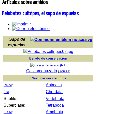
Artículos sobre anfibios
Pelobates cultripes, el sapo de espuelas
Sapo de
espuelas
Estado de conservación
Casi amenazado
(
UICN 3.1
)
Clasificación científica
:
Animalia
Reino
:
Chordata
Filo
Subfilo:
Vertebrata
Superclase:
Tetrapoda
:
Amphibia
Clase