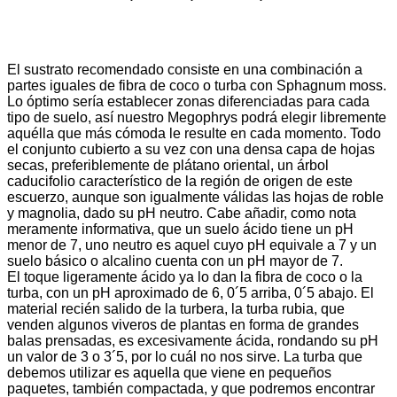
El sustrato recomendado consiste en una combinación a
partes iguales de fibra de coco o turba con Sphagnum moss.
Lo óptimo sería establecer zonas diferenciadas para cada
tipo de suelo, así nuestro Megophrys podrá elegir libremente
aquélla que más cómoda le resulte en cada momento. Todo
el conjunto cubierto a su vez con una densa capa de hojas
secas, preferiblemente de plátano oriental, un árbol
caducifolio característico de la región de origen de este
escuerzo, aunque son igualmente válidas las hojas de roble
y magnolia, dado su pH neutro. Cabe añadir, como nota
meramente informativa, que un suelo ácido tiene un pH
menor de 7, uno neutro es aquel cuyo pH equivale a 7 y un
suelo básico o alcalino cuenta con un pH mayor de 7.
El toque ligeramente ácido ya lo dan la fibra de coco o la
turba, con un pH aproximado de 6, 0´5 arriba, 0´5 abajo. El
material recién salido de la turbera, la turba rubia, que
venden algunos viveros de plantas en forma de grandes
balas prensadas, es excesivamente ácida, rondando su pH
un valor de 3 o 3´5, por lo cuál no nos sirve. La turba que
debemos utilizar es aquella que viene en pequeños
paquetes, también compactada, y que podremos encontrar