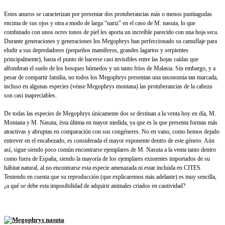
Estos anuros se caracterizan por presentar dos protuberancias más o menos puntiagudas
encima de sus ojos y otra a modo de larga “nariz” en el caso de M. nasuta, lo que
combinado con unos ocres tonos de piel les aporta un increíble parecido con una hoja seca.
Durante generaciones y generaciones los Megophrys han perfeccionado su camuflaje para
eludir a sus depredadores (pequeños mamíferos, grandes lagartos y serpientes
principalmente), hasta el punto de hacerse casi invisibles entre las hojas caídas que
alfombran el suelo de los bosques húmedos y un tanto fríos de Malasia. Sin embargo, y a
pesar de compartir familia, no todos los Megophrys presentan una taxonomía tan marcada,
incluso en algunas especies (véase Megophrys montana) las protuberancias de la cabeza
son casi inapreciables.
De todas las especies de Megophrys únicamente dos se destinan a la venta hoy en día, M.
Montana y M. Nasuta, ésta última en mayor medida, ya que es la que presenta formas más
atractivas y abruptas en comparación con sus congéneres. No en vano, como hemos dejado
entrever en el encabezado, es considerada el mayor exponente dentro de este género. Aún
así, sigue siendo poco común encontrarse ejemplares de M. Nasuta a la venta tanto dentro
como fuera de España, siendo la mayoría de los ejemplares existentes importados de su
hábitat natural, al no encontrarse esta especie amenazada ni estar incluida en CITES.
Teniendo en cuenta que su reproducción (que explicaremos más adelante) es muy sencilla,
¿a qué se debe esta imposibilidad de adquirir animales criados en cautividad?