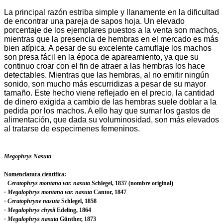
La principal razón estriba simple y llanamente en la dificultad
de encontrar una pareja de sapos hoja. Un elevado
porcentaje de los ejemplares puestos a la venta son machos,
mientras que la presencia de hembras en el mercado es más
bien atípica. A pesar de su excelente camuflaje los machos
son presa fácil en la época de apareamiento, ya que su
continuo croar con el fin de atraer a las hembras los hace
detectables. Mientras que las hembras, al no emitir ningún
sonido, son mucho más escurridizas a pesar de su mayor
tamaño. Este hecho viene reflejado en el precio, la cantidad
de dinero exigida a cambio de las hembras suele doblar a la
pedida por los machos. A ello hay que sumar los gastos de
alimentación, que dada su voluminosidad, son más elevados
al tratarse de especimenes femeninos.
Megophrys Nasuta
Nomenclatura científica:
·
Ceratophrys montana var. nasuta
Schlegel, 1837 (nombre original)
·
Megalophrys montana var. nasuta
Cantor, 1847
·
Ceratophryne nasuta
Schlegel, 1858
·
Megalophrys chysii
Edeling, 1864
·
Megalophrys nasuta
Günther, 1873