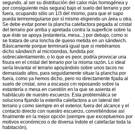
segundo, al ser su distribución del calor más homogénea y
por consiguiente más segura) bajo el suelo del terrario y por
fuera, ocupando sólo un 1/3 del mismo, para que el sapo
pueda termorregularse por sí mismo eligiendo un área u otra.
Se debe evitar poner la plancha calefactora pegada al cristal
del terrario por arriba y apretada contra la superficie sobre la
que éste se apoya (estantería, mesa...) por debajo, como si
se tratara de una loncha de queso metida en un sándwich.
Básicamente porque terminará igual que si metiéramos
dicho sándwich al microondas, fundida por
sobrecalentamiento, o lo que es peor, podría provocar una
fisura en el cristal del terrario por la misma razón. Lo ideal
sería levantar el terrario apoyándolo sobre unos tacos no
demasiado altos, para seguidamente situar la plancha por
fuera, como ya hemos dicho, pero no directamente fijada al
suelo de cristal, sino a escasos cm reposando sobre la
estantería o mesa en cuestión en la que se asienta el
habitáculo de nuestro escuerzo. Esta problemática se
soluciona fijando la esterilla calefactora a un lateral del
terrario y como siempre en el exterior, fuera del alcance y el
contacto directo con nuestro escuerzo, convirtiéndose así
finalmente en la mejor opción (siempre que exceptuemos por
motivos económicos o de diversa índole el calefactar toda la
habitación).