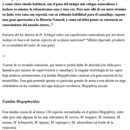
y como viene siendo habitual, con el paso del tiempo mis colegas naturalistas e
incluso yo mismo, lo rebauticemos una y otra vez. Pero más allá de un mero término
en latín, esta rana tan especial, con su refinada habilidad para el camuflaje, supone
una gran aportación a la Historia Natural, y como tal debo poner su existencia en
conocimiento del mundo entero...”
Extracto del los diarios de H. Schlegel
sobre sus expediciones naturalistas por territorio
malayo
en busca de nuevas especies de su fauna autóctona*.
*(Relato figurado, producto
en su totalidad del autor de esta guía)
...
A pesar de su recatada coloración, que hasta se podría tildar de aburrida (sin duda poco
llamativa por razones de supervivencia y camuflaje), la singular morfología de los sapos
hoja asiáticos pertenecientes a la familia
Megophryidae
cautivan a la gran mayoría de los
terrariófilos. Esta guía pretende aportar su particular granito de arena a esta afición en auge,
centrándose en los cuidados del sapo hoja por excelencia,
Megophrys nasuta
.
Familia Megophryidae
Esta familia consta de al menos 136 especies encuadradas en el género Megophrys, entre
ellas (por citar algunas de las más relevantes)
M. aceras, M. longipes, M. montana, M.
nasuta, M. kobayashii, M. ligayae, M. stejnegeri y M. edwardinae
(al borde de la
extinción).