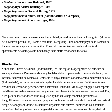
·
Pelobatrachus nasutus
Beddard, 1907
·
Megalophrys nasuta
Boulenger, 1908
·
Megophrys nasuta
Gee and Boring, 1929
·
Megophrys nasuta
Smith, 1930 (nombre actual de la especie)
·
Megophrys monticola nasuta
Inger, 1954
Nombre común: rana de cuernos nariguda. Jahai, una tribu aborigen de Orang Asli (al norte
de la Malasia peninsular), llama a esta rana “Kengkang”, una onomatopeya de la llamada de
los machos en la época reproductiva. El sonido que emiten los machos durante el
apareamiento se asemeja a un bocinazo y tiene cierta resonancia metálica.
Distribución:
Sundaland, “tierra de Sunda” (Indomalasia), es una región biogeográfica del sudeste de
Asia que abarca la Península Malaya y las islas del archipiélago de Sumatra, de Java y de
Borneo.
Península de Malaca o Península Malaya, también conocida como península de Kra
(Indomalasia), es un largo y estrecho apéndice del continente asiático. Políticamente está
dividida en territorios pertenecientes a Birmania, Tailandia, Malasia y Singapur.
Esta especie
de hábitos exclusivamente terrestres y nocturnos vive entre la hojarasca en descomposición,
a los pies de los frondosos árboles que se apiñan en la baja montaña, próximos a
insignificantes corrientes de agua (ya que no es buena nadadora, y de lo contrario correría el
riesgo de ahogarse), donde las hembras depositan sus huevos, adhiriéndolos a aquellas
pequeñas piedras y raíces que emergen del agua. Son zonas boscosas sombrías, dado el