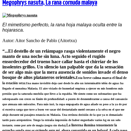
Megophrys nasuta, La rana cornuda malaya
El mimetismo perfecto, la rana hoja malaya oculta entre la
hojarasca.
Autor: Aitor Sancho de Pablo (Aitortxu)
“...El destello de un relámpago rasga violentamente el negro
manto de una noche sin luna. Acto seguido el rugido
ensordecedor del trueno hace callar hasta el chirriar de los
insolentes grillos. Un silencio tan palpable que da la sensación
de ser algo más que la mera ausencia de sonidos invade el denso
bosque de altos plataneros orientales.
Esta breve calma marca el final de
la estación seca.
Una mano invisible deja caer desde lo alto un interminable telón de agua: ha
llegado el monzóna Malasia. El aire viciado de humedad empieza a ejercer en mis hombros más
presión que la saturada mochila que llevo a la espalda. Me siento como un submarino que ha
sobrepasado con creces su límite de profundidad: a punto de desmembrarme a causa del cansancio
que atenaza mis músculos. Para más inri, la ropa empapada de agua añade su peso a la ya de por
si excesiva carga que tuve a buen ver sacar del destartalado motel cercano a la selva en el que me
alojo durante mi pasajera estancia en Malasia. Una errónea decisión de la que ya es demasiado
tarde para arrepentirse. Tengo la extraña impresión de haber engordado varios kg en un solo
La linterna ilumina tenuemente la
instante, como por arte de magia (negra sin duda).
estrecha senda que se extiende ante mí, ahora convertida en un lodazal. A cada paso