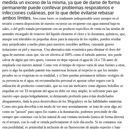
medida un exceso de la misma, ya que de darse de forma
permanente puede conllevar problemas respiratorios e
infecciones cutáneas, por lo que debe evitarse rebasar
ambos límites.
Sea como fuere, es totalmente indispensable tener siempre en el
terrario a entera disposición de nuestro escuerzo un recipiente con agua mineral baja en
sales, o del grifo tratada previamente con un producto específico de venta en las tiendas de
animales encargado de remover del líquido elemento el cloro y la cloramina, químicos, que,
aunque son tolerables en pequeñas dosis para la mayoría de los reptiles, pueden resultar
muy perjudiciales a medio plazo para nuestros sensibles anfibios, causando graves
irritaciones en piel y mucosas. Una alternativa más económica para eliminar el cloro del
agua de nuestras casas que, sin ser efectiva
al
100% como el método anterior, nos puede
salvar de algún que otro apuro, consiste en dejar reposar el agua de 24 a 72h antes de
emplearla con nuestro animal. Como veis el tiempo de reposo varía de unas fuentes a otras,
pero si algo ha quedado patente tras numerosas lecturas al respecto es que los metales
pesados no se evaporan en su totalidad, y si bien puedan permanecer ínfimos vestigios de
su presencia en el agua, mi recomendación personal es apostar sobre seguro con la
utilización de productos comerciales, que no son tan ineficaces como algunos bolsillos se
empeñan en ver. El recipiente del agua no debe ser muy amplio, lo suficiente para que
nuestro sapo quepa holgadamente, ni demasiado profundo para evitar desdichados
ahogamientos, dada la poca desenvoltura de los Megophrys en las habilidades natatorias.
Como otra guía describía a mi modo de ver muy acertadamente, se trata de crear algo así
como un “jacuzzi” para sapos.
En cuanto a la iluminación, podemos prescindir de ella
siempre que contemos con la luz natural de una ventana inciendo (nunca de forma directa)
en el terrario, con lo cuál se simula perfectamente el ciclo día-noche. Si no contamos con
esta posibilidad, es primordial la inclusión de un fluorescente de amplio espectro y bajo