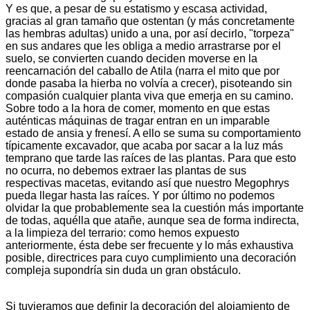
Y es que, a pesar de su estatismo y escasa actividad,
gracias al gran tamaño que ostentan (y más concretamente
las hembras adultas) unido a una, por así decirlo, "torpeza"
en sus andares que les obliga a medio arrastrarse por el
suelo, se convierten cuando deciden moverse en la
reencarnación del caballo de Atila (narra el mito que por
donde pasaba la hierba no volvía a crecer), pisoteando sin
compasión cualquier planta viva que emerja en su camino.
Sobre todo a la hora de comer, momento en que estas
auténticas máquinas de tragar entran en un imparable
estado de ansia y frenesí. A ello se suma su comportamiento
típicamente excavador, que acaba por sacar a la luz más
temprano que tarde las raíces de las plantas. Para que esto
no ocurra, no debemos extraer las plantas de sus
respectivas macetas, evitando así que nuestro Megophrys
pueda llegar hasta las raíces. Y por último no podemos
olvidar la que probablemente sea la cuestión más importante
de todas, aquélla que atañe, aunque sea de forma indirecta,
a la limpieza del terrario: como hemos expuesto
anteriormente, ésta debe ser frecuente y lo más exhaustiva
posible, directrices para cuyo cumplimiento una decoración
compleja supondría sin duda un gran obstáculo.
Si tuvieramos que definir la decoración del alojamiento de