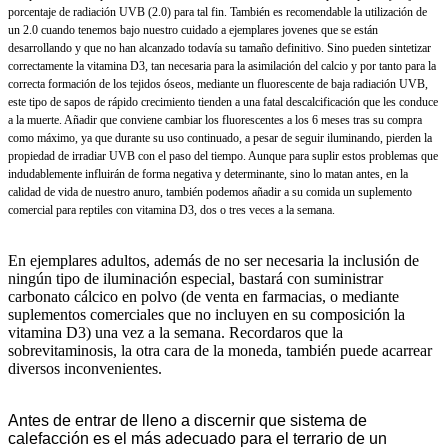
porcentaje de radiación UVB (2.0) para tal fin. También es recomendable la utilización de
un 2.0 cuando tenemos bajo nuestro cuidado a ejemplares jovenes que se están
desarrollando y que no han alcanzado todavía su tamaño definitivo. Sino pueden sintetizar
correctamente la vitamina D3, tan necesaria para la asimilación del calcio y por tanto para la
correcta formación de los tejidos óseos, mediante un fluorescente de baja radiación UVB,
este tipo de sapos de rápido crecimiento tienden a una fatal descalcificación que les conduce
a la muerte. Añadir que conviene cambiar los fluorescentes a los 6 meses tras su compra
como máximo, ya que durante su uso continuado, a pesar de seguir iluminando, pierden la
propiedad de irradiar UVB con el paso del tiempo. Aunque para suplir estos problemas que
indudablemente influirán de forma negativa y determinante, sino lo matan antes, en la
calidad de vida de nuestro anuro, también podemos añadir a su comida un suplemento
comercial para reptiles con vitamina D3, dos o tres veces a la semana.
En ejemplares adultos, además de no ser necesaria la inclusión de
ningún tipo de iluminación especial, bastará con suministrar
carbonato cálcico en polvo (de venta en farmacias, o mediante
suplementos comerciales que no incluyen en su composición la
vitamina D3) una vez a la semana. Recordaros que la
sobrevitaminosis, la otra cara de la moneda, también puede acarrear
diversos inconvenientes.
Antes de entrar de lleno a discernir que sistema de
calefacción es el más adecuado para el terrario de un