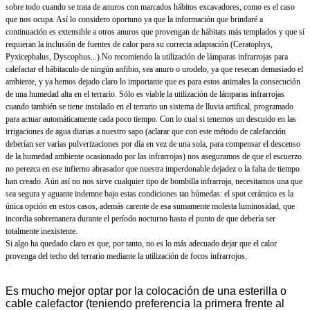
sobre todo cuando se trata de anuros con marcados hábitos excavadores, como es el caso
que nos ocupa. Así lo considero oportuno ya que la información que brindaré a
continuación es extensible a otros anuros que provengan de hábitats más templados y que sí
requieran la inclusión de fuentes de calor para su correcta adaptación (Ceratophys,
Pyxicephalus, Dyscophus...).
No recomiendo la utilización de lámparas infrarrojas para
calefactar el hábitaculo de ningún anfibio, sea anuro o urodelo, ya que resecan demasiado el
ambiente, y ya hemos dejado claro lo importante que es para estos animales la consecución
de una humedad alta en el terrario. Sólo es viable la utilización de lámparas infrarrojas
cuando también se tiene instalado en el terrario un sistema de lluvia artifical, programado
para actuar automáticamente cada poco tiempo. Con lo cual si tenemos un descuido en las
irrigaciones de agua diarias a nuestro sapo (aclarar que con este método de calefacción
deberían ser varias pulverizaciones por día en vez de una sola, para compensar el descenso
de la humedad ambiente ocasionado por las infrarrojas) nos aseguramos de que el escuerzo
no perezca en ese infierno abrasador que nuestra imperdonable dejadez o la falta de tiempo
han creado. Aún así no nos sirve cualquier tipo de bombilla infrarroja, necesitamos una que
sea segura y aguante indemne bajo estas condiciones tan húmedas: el spot cerámico es la
única opción en estos casos, además carente de esa sumamente molesta luminosidad, que
incordia sobremanera durante el período nocturno hasta el punto de que debería ser
totalmente inexistente.
Si algo ha quedado claro es que, por tanto, no es lo más adecuado dejar que el calor
provenga del techo del terrario mediante la utilización de focos infrarrojos.
Es mucho mejor optar por la colocación de una esterilla o
cable calefactor (teniendo preferencia la primera frente al