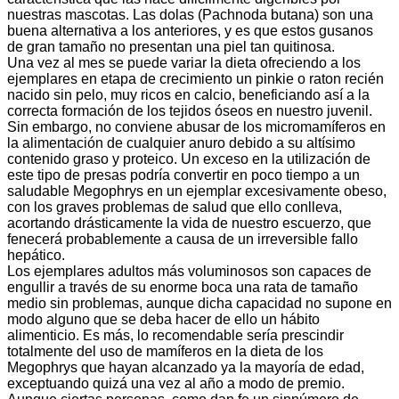
nuestras mascotas. Las dolas (Pachnoda butana) son una
buena alternativa a los anteriores, y es que estos gusanos
de gran tamaño no presentan una piel tan quitinosa.
Una vez al mes se puede variar la dieta ofreciendo a los
ejemplares en etapa de crecimiento un pinkie o raton recién
nacido sin pelo, muy ricos en calcio, beneficiando así a la
correcta formación de los tejidos óseos en nuestro juvenil.
Sin embargo, no conviene abusar de los micromamíferos en
la alimentación de cualquier anuro debido a su altísimo
contenido graso y proteico. Un exceso en la utilización de
este tipo de presas podría convertir en poco tiempo a un
saludable Megophrys en un ejemplar excesivamente obeso,
con los graves problemas de salud que ello conlleva,
acortando drásticamente la vida de nuestro escuerzo, que
fenecerá probablemente a causa de un irreversible fallo
hepático.
Los ejemplares adultos más voluminosos son capaces de
engullir a través de su enorme boca una rata de tamaño
medio sin problemas, aunque dicha capacidad no supone en
modo alguno que se deba hacer de ello un hábito
alimenticio. Es más, lo recomendable sería prescindir
totalmente del uso de mamíferos en la dieta de los
Megophrys que hayan alcanzado ya la mayoría de edad,
exceptuando quizá una vez al año a modo de premio.