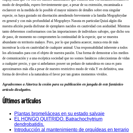
modo de despedida, espero fervientemente que, a pesar de su extensión, encaminada a
esclarecer en la medida de lo posible el mayor número de detalles sobre esta singular
especie, os haya gustado mi disertación atendiendo brevemente a la familia Megophrydae
en general y con más profundidad al Megophrys Nasuta en particular.
Quizá algún día
nuestra afición pueda disfrutar de ejemplares nacidos en cautividad con asiduidad. Mientras
tanto deberemos conformarnos con las importaciones de individuos salvajes, que dicho sea
de paso, de momento no comprometen la continuidad de la especie, que se muestra
abundante en territorio malayo.
Pero, por lo que pudiera acaecer, nunca esta de más
incentivar la cría en cautividad de cualquier animal:
Una responsabilidad inherente a todos
los aficionados para con el objeto de nuestra pasión. Una forma de demostrar a los medios
de comunicación y a una escéptica sociedad que no somos fanáticos coleccionistas de vidas
a cualquier precio, y que si anhelamos poseer un pedazo de naturaleza en casa es para
aproximarnos más ella a pesar de nuestro restrictivo modo de vida.
Y en definitiva, una
forma de devolver a la naturaleza el favor por tan gratos momentos vividos.
Agradecemos a Aitortxu la cesión para su publicación en jangala de este fantástico
artículo diculgativo.
Últimos artículos
Plantas bromeliáceas en su estado salvaje
EL HONGO QUITRIDO. Batrachochytrium
dendrobatidis.
Introducción al mantenimiento de orquídeas en terrario