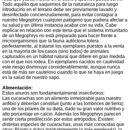
Todo aquéllo que saquemos de la naturaleza para luego
introducirlo en el terrario debe ser previamente lavado y
desinfectado concienzudamente, para evitar contagiar a
nuestro Megophrys cualquier patógeno que pudiera afectar a
su salud y en última instancia acabar con su vida. Cabe
explicar en relación con este tema que el sistema inmunitario
de un Megophrys no está preparado para hacer frente a
microorganismos que la fauna autóctona tolera
perfectamente, al tratarse los ejemplares puestos a la venta
en la mayoría de los casos (sino todos) de animales
capturados en un hábitat natural que difiere en gran medida
con el que nos rodea. En ejemplares nacidos en cautividad
este riesgo disminuye considerablemente, aunque nunca
está de más ser cauteloso cuando lo que se haya en juego
es la salud de nuestro sapo.
Alimentación:
Estos anuros son fundamentalmente insectívoros:
Las cucarachas son un alimento inmejorable para nuestro
anfibio y deberían constituir (junto a las lombrices de tierra)
uno de los pilares de su dieta, dado su gran valor nutritivo y
alto porcentaje en calcio. Además los Megophrys parecen
sentir cierta predilección por estos artrópodos. Existen
distintas especies de cucarachas, unas más conocidas que
otras: Blaptica dubia (probablemente la más empleada), la