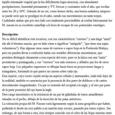
tupido entramado vegetal que la luz difícilmente logra atravesar, con abundantes
precipitaciones, humedad permanente y TºC frescas y constantes todo el año, que oscilan
entre los 20 y 24ºC. Además de no ser, como hemos dicho, una buena nadadora, tampoco
se puede secir que se prodigue en el salto, siendo sus movimientos un tanto torpes.
Cualidades ambas que por otro lado son totalmente prescindibles al confiar básicamente los
M. nasuta en su excelente camuflaje a la hora de escapar de sus potenciales enemigos.
Descripción:
No es difícil identificar este escuerzo, con sus característicos “cuernos” y una larga “nariz”
(de ahí el término nasuta, que en latín viene a significar “narigudo”, “que tiene una napia
voluminosa”). Hay algunas otras ranas de cuernos o sapos hoja en la Península Malaya,
pero no pueden llevar a confusión dadas sus notables diferencias taxonómicas, que
permiten distinguir claramente a esta especie del resto, pues es la única con una “nariz”
prominente y puntiaguada, y sus “cuernos” son más extensos y afilados que los de otros
sapos hoja. Los párpados superiores se dibujan hacia fuera en proyecciones largas y
triangulares, formando lo que parece un cuerno sobre cada ojo.
Esta especie, cuyo rostro cejudo arroja un aspecto ceñudo y amenazador, nada más lejos de
la realidad, también se caracteriza por la presencia de dos pares de dobleces o de cantos
dorsolaterales longitudinales. Un par se extiende del occipital a la ingle, y el otro par parte
de la parte posterior del ojo hasta la ingle.
Otro rasgo taxonómico es la existencia de un par de glándulas de tonos amarillentos
situadas en el pecho, debajo de la inserción de las patas anteriores.
La coloración propia del M. Nasuta varía ligeramente según la zona geográfica que habite,
pudiendo ir desde un ocre pálido a un marrón muy oscuro, pasando por tonos rojizos. Sin
embargo, de una forma u otra, ésta siempre coincide con el color de las hojas muertas entre