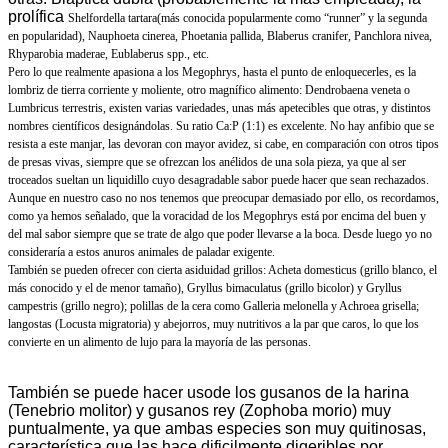
prolífica
Shelfordella tartara
(más conocida popularmente como “runner” y la segunda
en popularidad), Nauphoeta cinerea, Phoetania pallida, Blaberus cranifer, Panchlora nivea,
Rhyparobia maderae, Eublaberus spp., etc.
Pero lo que realmente apasiona a los Megophrys, hasta el punto de enloquecerles,
es la
lombriz de tierra corriente y moliente, otro magnífico alimento: Dendrobaena veneta o
Lumbricus terrestris, existen varias variedades, unas más apetecibles que otras, y distintos
nombres científicos designándolas. Su ratio Ca:P (1:1) es excelente. No hay anfibio que se
resista a este manjar, las devoran con mayor avidez, si cabe, en comparación con otros tipos
de presas vivas, siempre que se ofrezcan los anélidos de una sola pieza, ya que al ser
troceados sueltan un liquidillo cuyo desagradable sabor puede hacer que sean rechazados.
Aunque en nuestro caso no nos tenemos que preocupar demasiado por ello, os recordamos,
como ya hemos señalado, que la voracidad de los Megophrys está por encima del buen y
del mal sabor siempre que se trate de algo que poder llevarse a la boca. Desde luego yo no
consideraría a estos anuros animales de paladar exigente.
También se pueden ofrecer con cierta asiduidad grillos: Acheta domesticus (grillo blanco, el
más conocido y el de menor tamaño), Gryllus bimaculatus (grillo bicolor) y Gryllus
campestris (grillo negro); polillas de la cera como Galleria melonella y Achroea grisella;
langostas (Locusta migratoria) y abejorros, muy nutritivos a la par que caros, lo que los
convierte en un alimento de lujo para la mayoría de las personas.
También se puede hacer usode los gusanos de la harina
(Tenebrio molitor) y gusanos rey (Zophoba morio) muy
puntualmente, ya que ambas especies son muy quitinosas,
característica que las hace dificilmente digeribles por