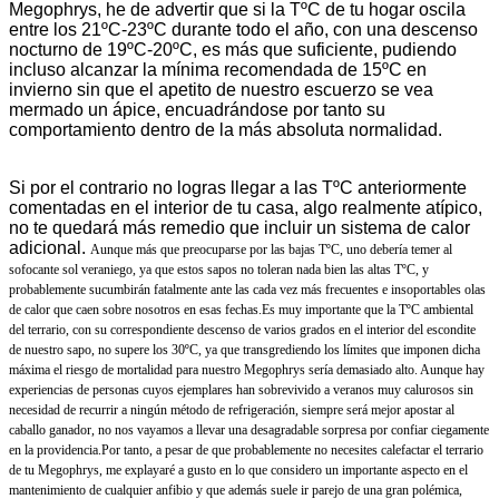
Megophrys, he de advertir que si la TºC de tu hogar oscila
entre los 21ºC-23ºC durante todo el año, con una descenso
nocturno de 19ºC-20ºC, es más que suficiente, pudiendo
incluso alcanzar la mínima recomendada de 15ºC en
invierno sin que el apetito de nuestro escuerzo se vea
mermado un ápice, encuadrándose por tanto su
comportamiento dentro de la más absoluta normalidad.
Si por el contrario no logras llegar a las TºC anteriormente
comentadas en el interior de tu casa, algo realmente atípico,
no te quedará más remedio que incluir un sistema de calor
adicional.
Aunque más que preocuparse por las bajas TºC, uno debería temer al
sofocante sol veraniego, ya que estos sapos no toleran nada bien las altas TºC, y
probablemente sucumbirán fatalmente ante las cada vez más frecuentes e insoportables olas
de calor que caen sobre nosotros en esas fechas.
Es muy importante que la TºC ambiental
del terrario, con su correspondiente descenso de varios grados en el interior del escondite
de nuestro sapo, no supere los 30ºC, ya que transgrediendo los límites que imponen dicha
máxima el riesgo de mortalidad para nuestro Megophrys sería demasiado alto. Aunque hay
experiencias de personas cuyos ejemplares han sobrevivido a veranos muy calurosos sin
necesidad de recurrir a ningún método de refrigeración, siempre será mejor apostar al
caballo ganador, no nos vayamos a llevar una desagradable sorpresa por confiar ciegamente
en la providencia.
Por tanto, a pesar de que probablemente no necesites calefactar el terrario
de tu Megophrys, me explayaré a gusto en lo que considero un importante aspecto en el
mantenimiento de cualquier anfibio y que además suele ir parejo de una gran polémica,