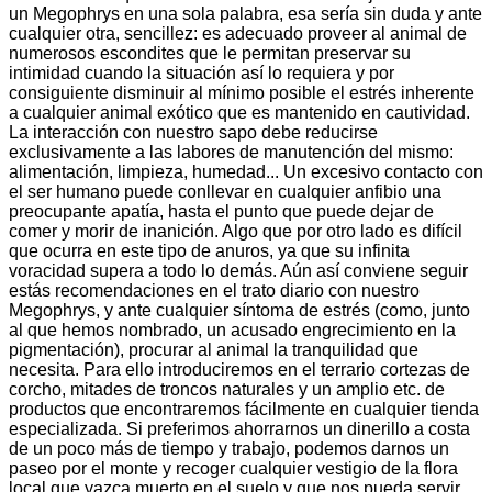
un Megophrys en una sola palabra, esa sería sin duda y ante
cualquier otra, sencillez: es adecuado proveer al animal de
numerosos escondites que le permitan preservar su
intimidad cuando la situación así lo requiera y por
consiguiente disminuir al mínimo posible el estrés inherente
a cualquier animal exótico que es mantenido en cautividad.
La interacción con nuestro sapo debe reducirse
exclusivamente a las labores de manutención del mismo:
alimentación, limpieza, humedad... Un excesivo contacto con
el ser humano puede conllevar en cualquier anfibio una
preocupante apatía, hasta el punto que puede dejar de
comer y morir de inanición. Algo que por otro lado es difícil
que ocurra en este tipo de anuros, ya que su infinita
voracidad supera a todo lo demás. Aún así conviene seguir
estás recomendaciones en el trato diario con nuestro
Megophrys, y ante cualquier síntoma de estrés (como, junto
al que hemos nombrado, un acusado engrecimiento en la
pigmentación), procurar al animal la tranquilidad que
necesita. Para ello introduciremos en el terrario cortezas de
corcho, mitades de troncos naturales y un amplio etc. de
productos que encontraremos fácilmente en cualquier tienda
especializada. Si preferimos ahorrarnos un dinerillo a costa
de un poco más de tiempo y trabajo, podemos darnos un
paseo por el monte y recoger cualquier vestigio de la flora
local que yazca muerto en el suelo y que nos pueda servir.