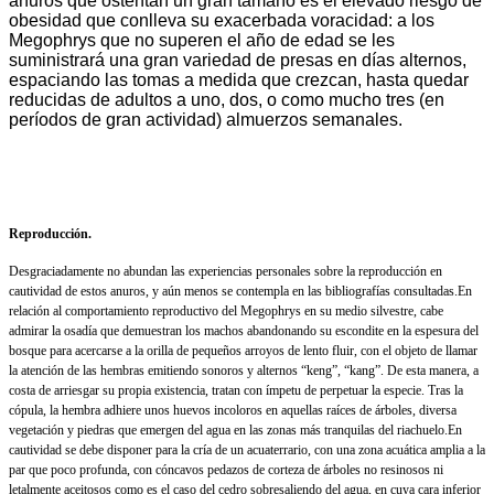
anuros que ostentan un gran tamaño es el elevado riesgo de
obesidad que conlleva su exacerbada voracidad: a los
Megophrys que no superen el año de edad se les
suministrará una gran variedad de presas en días alternos,
espaciando las tomas a medida que crezcan, hasta quedar
reducidas de adultos a uno, dos, o como mucho tres (en
períodos de gran actividad) almuerzos semanales.
Reproducción.
Desgraciadamente no abundan las experiencias personales sobre la reproducción en
cautividad de estos anuros, y aún menos se contempla en las bibliografías consultadas.
En
relación al comportamiento reproductivo del Megophrys en su medio silvestre, cabe
admirar la osadía que demuestran los machos abandonando su escondite en la espesura del
bosque para acercarse a la orilla de pequeños arroyos de lento fluir, con el objeto de llamar
la atención de las hembras emitiendo sonoros y alternos “keng”, “kang”. De esta manera, a
costa de arriesgar su propia existencia, tratan con ímpetu de perpetuar la especie. Tras la
cópula, la hembra adhiere unos huevos incoloros en aquellas raíces de árboles, diversa
vegetación y piedras que emergen del agua en las zonas más tranquilas del riachuelo.
En
cautividad se debe disponer para la cría de un acuaterrario, con una zona acuática amplia a la
par que poco profunda, con cóncavos pedazos de corteza de árboles no resinosos ni
letalmente aceitosos como es el caso del cedro sobresaliendo del agua, en cuya cara inferior