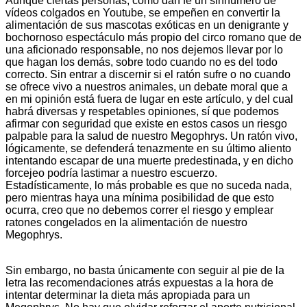
Aunque ciertas personas, como dan fe un sinnúmero de
vídeos colgados en Youtube, se empeñen en convertir la
alimentación de sus mascotas exóticas en un denigrante y
bochornoso espectáculo más propio del circo romano que de
una aficionado responsable, no nos dejemos llevar por lo
que hagan los demás, sobre todo cuando no es del todo
correcto. Sin entrar a discernir si el ratón sufre o no cuando
se ofrece vivo a nuestros animales, un debate moral que a
en mi opinión está fuera de lugar en este artículo, y del cual
habrá diversas y respetables opiniones, sí que podemos
afirmar con seguridad que existe en estos casos un riesgo
palpable para la salud de nuestro Megophrys. Un ratón vivo,
lógicamente, se defenderá tenazmente en su último aliento
intentando escapar de una muerte predestinada, y en dicho
forcejeo podría lastimar a nuestro escuerzo.
Estadísticamente, lo más probable es que no suceda nada,
pero mientras haya una mínima posibilidad de que esto
ocurra, creo que no debemos correr el riesgo y emplear
ratones congelados en la alimentación de nuestro
Megophrys.
Sin embargo, no basta únicamente con seguir al pie de la
letra las recomendaciones atrás expuestas a la hora de
intentar determinar la dieta más apropiada para un