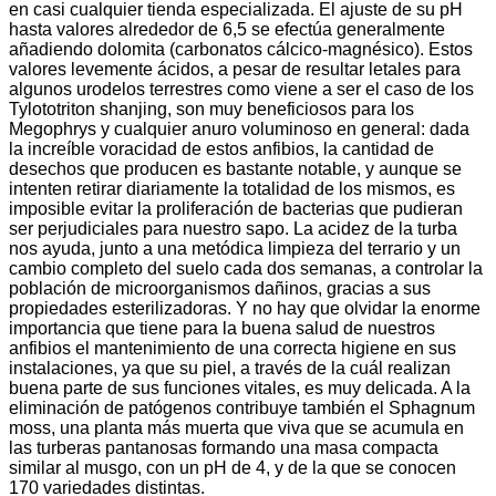
en casi cualquier tienda especializada. El ajuste de su pH
hasta valores alrededor de 6,5 se efectúa generalmente
añadiendo dolomita (carbonatos cálcico-magnésico). Estos
valores levemente ácidos, a pesar de resultar letales para
algunos urodelos terrestres como viene a ser el caso de los
Tylototriton shanjing, son muy beneficiosos para los
Megophrys y cualquier anuro voluminoso en general: dada
la increíble voracidad de estos anfibios, la cantidad de
desechos que producen es bastante notable, y aunque se
intenten retirar diariamente la totalidad de los mismos, es
imposible evitar la proliferación de bacterias que pudieran
ser perjudiciales para nuestro sapo. La acidez de la turba
nos ayuda, junto a una metódica limpieza del terrario y un
cambio completo del suelo cada dos semanas, a controlar la
población de microorganismos dañinos, gracias a sus
propiedades esterilizadoras. Y no hay que olvidar la enorme
importancia que tiene para la buena salud de nuestros
anfibios el mantenimiento de una correcta higiene en sus
instalaciones, ya que su piel, a través de la cuál realizan
buena parte de sus funciones vitales, es muy delicada. A la
eliminación de patógenos contribuye también el Sphagnum
moss, una planta más muerta que viva que se acumula en
las turberas pantanosas formando una masa compacta
similar al musgo, con un pH de 4, y de la que se conocen
170 variedades distintas.