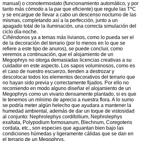
manual) o cronotermostato (funcionamiento automático, y por
tanto más cómodo a la par que eficiente) que regule las TºC
y se encargue de llevar a cabo un descenso nocturno de las
mismas, completando así a la perfección, junto a un
apagado total de la iluminación, una correcta simulación del
ciclo día-noche.
Ciñéndonos ya a temas más livianos, como lo pueda ser el
de la decoración del terrario (por lo menos en lo que se
refiere a este tipo de anuros), se puede concluir, como
veremos a continuación, que el alojamiento de un
Megophrys no otorga demasiadas licencias creativas a su
cuidador en este aspecto. Los sapos voluminosos, como es
el caso de nuestro escuerzo, tienden a destrozar y
descolocar todos los elementos decorativos del terrario que
no hayan sido previa y correctamente fijados. Por ello no
recomiendo en modo alguno diseñar el alojamiento de un
Megophrys como un vivario densamente plantado, si es que
le tenemos un mínimo de aprecio a nuestra flora. A lo sumo
se podría meter algún helecho que ayudara a mantener la
humedad ambiental, además de dar un toque de vistosidad
al conjunto: Nephrolephys cordifollium, Nephrolephys
exaltata, Polypodium formosanum, Blechnum, Coregoteris
cordata, etc., son especies que aguantan bien bajo las
condiciones húmedas y ligeramente cálidas que se dan en
el terrario de un Megophrys.