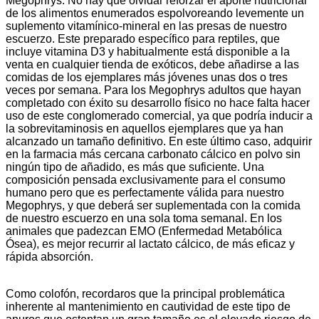
Megophrys. No hay que olvidar reforzar el aporte nutricional
de los alimentos enumerados espolvoreando levemente un
suplemento vitamínico-mineral en las presas de nuestro
escuerzo. Este preparado específico para reptiles, que
incluye vitamina D3 y habitualmente está disponible a la
venta en cualquier tienda de exóticos, debe añadirse a las
comidas de los ejemplares más jóvenes unas dos o tres
veces por semana. Para los Megophrys adultos que hayan
completado con éxito su desarrollo físico no hace falta hacer
uso de este conglomerado comercial, ya que podría inducir a
la sobrevitaminosis en aquellos ejemplares que ya han
alcanzado un tamaño definitivo. En este último caso, adquirir
en la farmacia más cercana carbonato cálcico en polvo sin
ningún tipo de añadido, es más que suficiente. Una
composición pensada exclusivamente para el consumo
humano pero que es perfectamente válida para nuestro
Megophrys, y que deberá ser suplementada con la comida
de nuestro escuerzo en una sola toma semanal. En los
animales que padezcan EMO (Enfermedad Metabólica
Ósea), es mejor recurrir al lactato cálcico, de más eficaz y
rápida absorción.
Como colofón, recordaros que la principal problemática
inherente al mantenimiento en cautividad de este tipo de