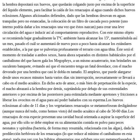
la hembra depositará sus huevos, que quedarán colgando justo por encima de la superficie
del líquido elemento, para facilitar la caída de los renacuajos al agua cuando dichos huevos
eclosionen.
Algunos aficionados defienden, dado que las hembras desovan en aguas
tranquilas pero no estancadas, la colocación de un filtro de cascada poco potente (uno
interno podría dañar a los renacuajos una vez que éstos nazcan) para crear una leve
circulación del agua e inducir así al comportamiento reproductivo. Con este mismo objeto
se recomienda bajar gradualmente la TºC ambiente hasta alcanzar los 15º, manteniéndola así
un mes, pasado el cuál se aumentará de nuevo poco a poco hasta alcanzar los estándares
establecidos, a la par que se pulveriza profusamente el terrario con agua tibia. Éste será el
momento de trasladar a ambos sexos, hasta ahora separados en distintos habitáculos por el
canibalismo del que hacen gala los Megophrys, a un mismo acuaterrario, tras brindarles un
suculento banquete, evitando así que el encuentro tenga un fatal desenlace, con el macho
devorado por una hembra que casi le dobla en tamaño.
El amplexo, que puede alargarse
desde unos escasos minutos hasta varios días sin interrupción, necesariamente se llevará a
cabo en el medio acuático. En dicho acto de amor, o más bien de perpetuación de la especie,
el macho abrazará a la hembra por detrás, sujetándola
por debajo de sus extremidades
anteriores o por encima de las posteriores para estimularla mediante apretones y fricciones a
liberar los ovocitos en el agua para así poder bañarlos con
su esperma.
Los huevos
eclosionan al cabo de 11 días y los vegetarianos renacuajos se metamorfosean desligándose
(aunque nunca del todo, como hemos visto) del medio acuático al cabo de 50-60 días.
Los
renacuajos de esta especie presentan una cavidad bucal orientada a aspirar la superficie del
agua, por ello sólo se debe emplear en su alimentación comida en polvo para peces
neonatos y spirulina (bacteria, de forma muy resumida, relacionada con las algas), dada la
predilección herbívora de los renacuajos (lo que reduce al mínimo el canibalismo en esta
etapa), nada que ver con los hábitos alimentarios que exhiben una vez metamorfoseados.
A