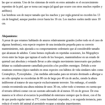
las que se asienta. Uno de los síntomas de estrés en estos animales es el oscurecimiento
repentino de la piel, que se torna casi negra (al igual que ocurre con otros muchos reptiles y
anfibios).
Las hembras son de mayor tamaño que los machos y por regla general no exceden los 13
cm de longitud, aunque pueden crecer hasta los 16 cm. Los machos suelen medir unos 10
cm.
Alojamiento:
A pesar de que estamos hablando de anuros relativamente grandes (sobre todo en el caso de
algunas hembras), esta especie requiere de una instalación pequeña para su correcto
mantenimiento, más ajustada a su comportamiento sedentario que al considerable tamaño
que alcanzan de adultos. Como hemos explicado en repetidas ocasiones, los Megophrys
viven entre las hojas que tapizan el suelo de los bosques, manteniéndose en un estado de
quietud casi absoluta y evitando llevar a cabo ningún movimiento innecesario que pudiera
delatar su cuidadosamente camuflada posición a los posibles enemigos. Debido a este
estatismo extremo (típico también en otras especies con hábitos de vida similares tales como
Ceratophrys, Pyxicephalus...) las medidas adecuadas para un terrario destinado a albergar a
un sólo ejemplar no excederían de 80 cm de largo por 40 cm de ancho, siendo la altura
indiferente al tratarse de una especie exclusivamente terrestre. Sin embargo, el sentido
común recomienda una altura mínima de unos 30 cm, sobre todo si tenemos en cuenta que
el terrario deberá contar con un sustrato adecuado de al menos 10 cm de grosor. De esta
manera se le ofrece al escuerzo la posiblidad de enterrarse siempre que lo desee, con el fin
de que pueda regular tanto su TºC como humedad corporales, y en segunda instancia, para
reducir el estrés del animal al permitirle escapar a miradas impertinentes.