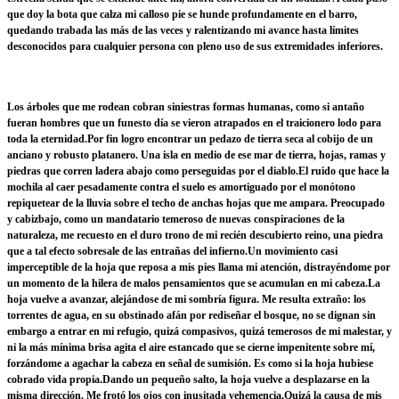
que doy la bota que calza mi calloso pie se hunde profundamente en el barro,
quedando trabada las más de las veces y ralentizando mi avance hasta límites
desconocidos para cualquier persona con pleno uso de sus extremidades inferiores.
Los árboles que me rodean cobran siniestras formas humanas, como si antaño
fueran hombres que un funesto día se vieron atrapados en el traicionero lodo para
toda la eternidad.
Por fin logro encontrar un pedazo de tierra seca al cobijo de un
anciano y robusto platanero. Una isla en medio de ese mar de tierra, hojas, ramas y
piedras que corren ladera abajo como perseguidas por el diablo.
El ruido que hace la
mochila al caer pesadamente contra el suelo es amortiguado por el monótono
repiquetear de la lluvia sobre el techo de anchas hojas que me ampara. Preocupado
y cabizbajo, como un mandatario temeroso de nuevas conspiraciones de la
naturaleza, me recuesto en el duro trono de mi recién descubierto reino, una piedra
que a tal efecto sobresale de las entrañas del infierno.
Un movimiento casi
imperceptible de la hoja que reposa a mis pies llama mi atención, distrayéndome por
un momento de la hilera de malos pensamientos que se acumulan en mi cabeza.
La
hoja vuelve a avanzar, alejándose de mi sombría figura. Me resulta extraño: los
torrentes de agua, en su obstinado afán por rediseñar el bosque, no se dignan sin
embargo a entrar en mi refugio, quizá compasivos, quizá temerosos de mi malestar, y
ni la más mínima brisa agita el aire estancado que se cierne impenitente sobre mí,
forzándome a agachar la cabeza en señal de sumisión. Es como si la hoja hubiese
cobrado vida propia.
Dando un pequeño salto, la hoja vuelve a desplazarse en la
misma dirección. Me frotó los ojos con inusitada vehemencia.
Quizá la causa de mis