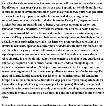
inexplicables visiones sean esas inoportunas gotas de lluvia que se descuelgan de mi
flequillo para hacer
rappel
por mi rostro con total impunidad, volviéndome vidriosa
la mirada, como si llevara puestas unas gafas mal graduadas.
O quizá sean producto
de las malas artes propias de aquellas burlonas deidades que, según los
supersticiosos nativos de la tribu
Jahai en la remota Orang Asli, vagan por estos
mágicos bosques en busca de imprudentes aventureros que embaucar con sus
taimadas bromas y embrujos, divirtiéndose cruelmente a su costa hasta hacerles
caer en una insondable locura.
Convencido en desentrañar un misterio tal que mi
mente de biólogo y naturalista no obtiene resultado alguno en su denodado esfuerzo
de hallarle una explicación razonable, me lanzó con gran rapidez sobre la hoja en
rítmico movimiento, apresándola firme pero cuidadosamente entre mis manos. Una
mezcla de horror y sorpresa me sobrecoge al notar el inesperado tacto viscoso de
aquello que, sea lo que sea, se afana por escapar del fuerte abrazo de mis dedos.
Abro sin prisa la prisión de mis manos, como temeroso de saber lo que guarda en su
interior... y no puedo cuánto menos soltar una estruendosa carcajada que la
tormenta no logra enmudecer. No deja de avergonzarme el hecho de que hace tan
solo escasos segundos mi descubrimiento pudiera causarme tamaño desasosiego.
De
entre mi cuarteada piel, castigada por las constantes inclemencias del cambiante
tiempo que me ha acompañado durante mi viaje por esta región tan apartada de mi
hogar allá en la predecible y gris (excepto por los tulipanes) Holanda, emerge cual
capullo floreciente una hermosa rana de gran tamaño, con singulares cuernos y una
apariencia idéntica a cualquiera de las miles de hojas que alfombran la impenetrable
selva.
Ceratophrys montana var. Nasuta
: así llamaré a este anfibio, aunque probablemente,