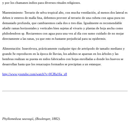
y por los chamanes indios para diversos rituales religiosos.
Mantenimiento: Terrario de selva tropical alto, con mucha ventilación, al menos dos lateral es
deben ir enteros de malla fina, debemos proveer al terrario de una cubeta con agua pura no
demasiado profunda, que cambiaremos cada dos o tres días. Igualmente es recomendable
añadir ramas horizontales y verticales bien sujetas al vivario y plantas de hoja ancha como
philodendron sp. Rociaremos con agua pura una vez al día con sumo cuidado de no mojar
directamente a las ranas, ya que esto es bastante perjudicial para su epidermis.
Alimentación: Insectívora, prácticamente cualquier tipo de artrópodo de tamaño mediano y
grande.
Se reproducen en la época de lluvias, los adultos se aparean en los árboles y las
hembras realizan su puesta en nidos fabricados con hojas enrolladas a donde los huevos se
desarrollan hasta que los renacuajos formados se precipitan a un estanque.
http://www.youtube.com/watch?v=0CJ8a16a_z8
Phyllomedusa sauvagii, (Boulenger, 1882).