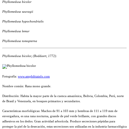
Phyllomedusa bicolor
Phyllomedusa sauvagii
Phyllomedusa hypochondrialis
Phyllomedusa lemur
Phyllomedusa tomopterna
Phyllomedusa bicolor,
(Boddaert, 1772).
Fotografía:
www.amphibiainfo.com
Nombre común: Rana mono grande.
Distribución: Habita la mayor parte de la cuenca amazónica, Bolivia, Colombia, Perú, norte
de Brasil y Venezuela, en bosques primarios y secundarios.
Características morfológicas: Machos de 91 a 103 mm y hembras de 111 a 119 mm de
envergadura, es una rana nocturna, grande de piel verde brillante, con grandes discos
adhesivos en los dedos. Gran actividad arborícola. Produce secreciones péptidas para
proteger la piel de la desecación, estas secreciones son utilizadas en la industria farmacológica