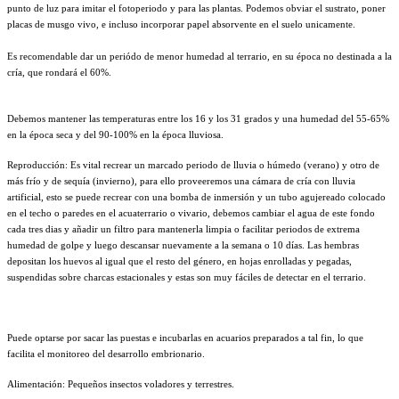
punto de luz para imitar el fotoperiodo y para las plantas. Podemos obviar el sustrato, poner
placas de musgo vivo, e incluso incorporar papel absorvente en el suelo unicamente.
Es recomendable dar un periódo de menor humedad al terrario, en su época no destinada a la
cría, que rondará el 60%.
Debemos mantener las temperaturas entre los 16 y los 31 grados y una humedad del 55-65%
en la época seca y del 90-100% en la época lluviosa.
Reproducción: Es vital recrear un marcado periodo de lluvia o húmedo (verano) y otro de
más frío y de sequía (invierno), para ello proveeremos una cámara de cría con lluvia
artificial, esto se puede recrear con una bomba de inmersión y un tubo agujereado colocado
en el techo o paredes en el acuaterrario o vivario, debemos cambiar el agua de este fondo
cada tres dias y añadir un filtro para mantenerla limpia o facilitar periodos de extrema
humedad de golpe y luego descansar nuevamente a la semana o 10 días. Las hembras
depositan los huevos al igual que el resto del género, en hojas enrolladas y pegadas,
suspendidas sobre charcas estacionales y estas son muy fáciles de detectar en el terrario.
Puede optarse por sacar las puestas e incubarlas en acuarios preparados a tal fin, lo que
facilita el monitoreo del desarrollo embrionario.
Alimentación: Pequeños insectos voladores y terrestres.