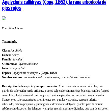
Agalychnis callidryas (Cope, 1862), la rana arborícola de
ojos rojos
Foto: Noa Taboas.
Taxonomía.
Clase:
Amphibia
Orden:
Anura
Familia:
Hylidae
Subfamilia:
Phyllomedusinae
Género:
Agalychnis
Especie:
Agalychnis callidryas
, (Cope, 1862)
Nombre común:
Rana arborícola de ojos rojos, rana arbórea calzonuda.
Descripción de la especie y comportamiento:
Anuro de costumbres arborícolas, con
patrón de coloración verde brillante, a veces salpicado con manchas blancas, con los flancos
amarillo azulados o morado en franjas verticales separadas por líneas verticales de color
blanco, ojos rojo anaranjados prominentes con pupilas verticales, parpado inferior
reticulado, cabeza pequeña y puntiaguda, extremidades delgadas y aptas para la marcha
arbórea con discos en las falanges y amplias membranas interdigitales, que son de un color