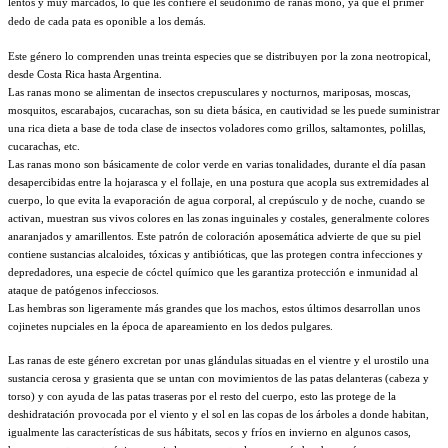
lentos y muy marcados, lo que les confiere el seudónimo de ranas mono, ya que el primer
dedo de cada pata es oponible a los demás.
Este género lo comprenden unas treinta especies que se distribuyen por la zona neotropical,
desde Costa Rica hasta Argentina.
Las ranas mono se alimentan de insectos crepusculares y nocturnos, mariposas, moscas,
mosquitos, escarabajos, cucarachas, son su dieta básica, en cautividad se les puede suministrar
una rica dieta a base de toda clase de insectos voladores como grillos, saltamontes, polillas,
cucarachas, etc.
Las ranas mono son básicamente de color verde en varias tonalidades, durante el día pasan
desapercibidas entre la hojarasca y el follaje, en una postura que acopla sus extremidades al
cuerpo, lo que evita la evaporación de agua corporal, al crepúsculo y de noche, cuando se
activan, muestran sus vivos colores en las zonas inguinales y costales, generalmente colores
anaranjados y amarillentos. Este patrón de coloración aposemática advierte de que su piel
contiene sustancias alcaloides, tóxicas y antibióticas, que las protegen contra infecciones y
depredadores, una especie de cóctel químico que les garantiza protección e inmunidad al
ataque de patógenos infecciosos.
Las hembras son ligeramente más grandes que los machos, estos últimos desarrollan unos
cojinetes nupciales en la época de apareamiento en los dedos pulgares.
Las ranas de este género excretan por unas glándulas situadas en el vientre y el urostilo una
sustancia cerosa y grasienta que se untan con movimientos de las patas delanteras (cabeza y
torso) y con ayuda de las patas traseras por el resto del cuerpo, esto las protege de la
deshidratación provocada por el viento y el sol en las copas de los árboles a donde habitan,
igualmente las características de sus hábitats, secos y fríos en invierno en algunos casos,