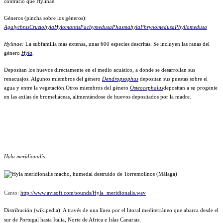
contrario que Hylinae.
Géneros (pincha sobre los géneros):
Agalychnis
Cruziohyla
Hylomantis
Pachymedusa
Phasmahyla
Phrynomedusa
Phyllomedusa
Hylinae:
La subfamilia más extensa, unas 600 especies
descritas. Se incluyen las ranas del
género
Hyla
.
Depo
sitan los huevos directamente en el medio acuático, a donde
se desarrollan sus
renacuajos. Algunos miembros del gé
nero
Dendropsophus
depositan sus puestas sobre el
agua y
entre la vegetación.
Otros miembros del género
Osteocephalus
depositan a
su progenie
en las axilas de bromeliáceas, alimentándose
de huevos depositados por la madre.
Hyla meridionalis.
Canto:
http://www.avisoft.com/sounds/Hyla_meridionalis.wav
Distribución (wikipedia): A través de una línea por el litoral mediterráneo que abarca desde el
sur de Portugal hasta Italia, Norte de Africa e Islas Canarias.