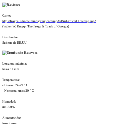
Canto:
http://frogcalls.home.mindspring.com/mp3s/Bird-voiced.Treefrog.mp3
(Walter W. Knapp: The Frogs & Toads of Georgia)
Distribución:
Sudeste de EE.UU.
Longitud máxima:
hasta 51 mm
Temperatura:
- Diurna: 24-29 ° C
- Nocturna: unos 20 ° C
Humedad:
80 - 90%
Alimentación:
insectívora