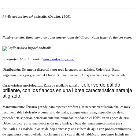
Phyllomedusa hypochondrialis, (Daudin, 1800).
Nombre común: Rana mono de patas anaranjadas del Chaco. Rana lemur de flancos rojos.
Fotografía: Matt Jablonski (
www.monkeyfrog.com
)
Distribución: De amplia dispersión por toda la cuenca amazónica, Colombia, Brasil,
Argentina, Paraguay, zona del Chaco, Bolivia, Surinam, Guayana francesa y Venezuela.
color verde pálido
Características morfológicas: Rana de mediano tamaño,
brillante, con los flancos en una librea característica naranja
atigrado.
Mantenimiento: Terrario grande para especies arbóreas, se necesita ventilación alta, es muy
recomendable fabricarlo o comprarlo de malla, aunque estas ranas, dependiendo de su
procedencia soportan perfectamente una humedad rondando el 100% en su época de cría.
Debemos incorporar una decoración muy básica, a base de ramas entrecruzadas para
facilitarles la escalada, plantas de hojas anchas y una cubeta de agua con pocos centímetros
de agua pura o embotellada. Rociaremos una vez al día el habitáculo, podemos incluir un