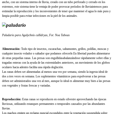
ancho, con un sistema interno de lluvia, creado con un tubo perforado y cerrado en los
extremos, este sistema tiene la ventaja de poder provocar períodos de lluviaintensos para
estimular la reproducción y los inconvenientes de tener que mantener el agua lo más pura y
limpia posible para evitar infecciones en la piel de los animales.
Paludario para Agalychnis callidryas, Fot: Noa Taboas
Alimentación:
Todo tipo de insectos, cucarachas, saltamontes, grillos, polillas, moscas y
cualquier insecto volador o saltador que podamos ofrecerle.En libertad pueden alimentarse
de otras pequeñas ranas. Las presas son engullidasabalanzándose rápidamente sobre ellas y
tragadas enteras con la ayuda de las extremidades anteriores, un movimiento de los globos
oculares hacia adentro facilita una rápida deglución.
Las ranas deben ser alimentadas al menos una vez por semana, siendo la ingesta ideal de
dos a tres veces en semana. Los suplementos vitamínicos para espolvorear a las presas
deben ser administrados una vez al mes, aunque lo ideal es alimentar muy bien a las presas
con vegetales y frutas frescas y variadas.
Reproducción:
Estas ranas se reproducen en estado silvestre aprovechando las épocas
lluviosas, utilizando estanques permanentes o temporales causados por las abundantes
lluvias.
Los machos emiten un reclamo nupcial escondidos entre la vegetación suspendida sobre