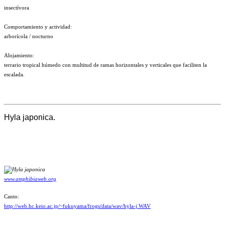
insectívora
Comportamiento y actividad:
arborícola / nocturno
Alojamiento:
terrario tropical húmedo con multitud de ramas horizontales y verticales que faciliten la
escalada.
Hyla japonica.
www.amphibiaweb.org
Canto:
http://web.hc.keio.ac.jp/~fukuyama/frogs/data/wav/hyla-j.WAV