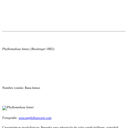
Phyllomedusa lemur, (Boulenger 1882).
Nombre común: Rana lemur.
Fotografía:
www.amphibiancare.com
Características morfológicas: Pequeña rana arborícola de color verde brillante, actividad