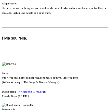
Alojamiento:
Terrario húmedo subtropical con multitud de ramas horizontales y verticales que faciliten la
escalada, incluir una cubeta con agua pura.
Hyla squirella.
Canto:
http://frogcalls.home.mindspring.com/mp3s/Squirrel.Treefrog.mp3
(Walter W. Knapp: The Frogs & Toads of Georgia)
Distribución (
www.amphibiaweb.org
):
Este de Texas [EE.UU.]
Descripción: