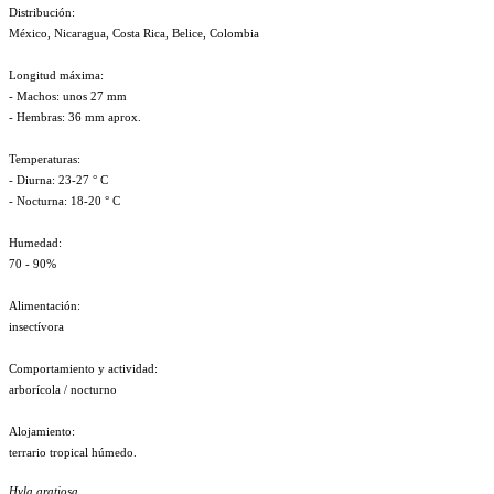
Distribución:
México, Nicaragua, Costa Rica, Belice, Colombia
Longitud máxima:
- Machos: unos 27 mm
- Hembras: 36 mm aprox.
Temperaturas:
- Diurna: 23-27 ° C
- Nocturna: 18-20 ° C
Humedad:
70 - 90%
Alimentación:
insectívora
Comportamiento y actividad:
arborícola / nocturno
Alojamiento:
terrario tropical húmedo.
Hyla gratiosa