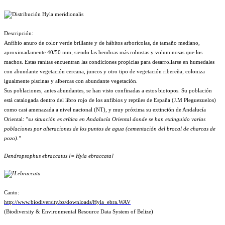
Descripción:
Anfibio anuro de color verde brillante y de hábitos arborí­colas, de tamaño mediano,
aproximadamente 40/50 mm, siendo las hembras más robustas y voluminosas que los
machos. Estas ranitas encuentran las condiciones propicias para desarrollarse en humedales
con abundante vegetación cercana, juncos y otro tipo de vegetación ribereña, coloniza
igualmente piscinas y albercas con abundante vegetación.
Sus poblaciones, antes abundantes, se han visto confinadas a estos biotopos. Su población
está catalogada dentro del libro rojo de los anfibios y reptiles de España (J.M Pleguezuelos)
como casi amenazada a nivel nacional (NT), y muy próxima su extinción de Andalucí­a
Oriental:
"su situación es crí­tica en Andalucí­a Oriental donde se han extinguido varias
poblaciones por alteraciones de los puntos de agua (cementación del brocal de charcas de
pozo)."
Dendropsophus ebraccatus [= Hyla ebraccata]
Canto:
http://www.biodiversity.bz/downloads/Hyla_ebra.WAV
(Biodiversity & Environmental Resource Data System of Belize)