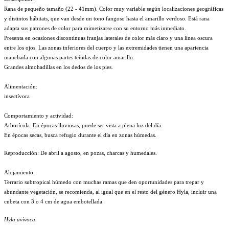
Rana de pequeño tamaño (22 - 41mm). Color muy variable según localizaciones geográficas
y distintos hábitats, que van desde un tono fangoso hasta el amarillo verdoso. Está rana
adapta sus patrones de color para mimetizarse con su entorno más inmediato.
Presenta en ocasiones discontinuas franjas laterales de color más claro y una línea oscura
entre los ojos. Las zonas inferiores del cuerpo y las extremidades tienen una apariencia
manchada con algunas partes teñidas de color amarillo.
Grandes almohadillas en los dedos de los pies.
Alimentación:
insectívora
Comportamiento y actividad:
Arborícola. En épocas lluviosas, puede ser vista a plena luz del día.
En épocas secas, busca refugio durante el día en zonas húmedas.
Reproducción: De abril a agosto, en pozas, charcas y humedales.
Alojamiento:
Terrario subtropical húmedo con muchas ramas que den oportunidades para trepar y
abundante vegetación, se recomienda, al igual que en el resto del género Hyla, incluir una
cubeta con 3 o 4 cm de agua embotellada.
Hyla avivoca.