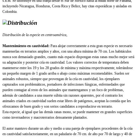
s.n.m. Se distribuye en una franja desde el Sur de México hasta la mitad norte de Panamá,
incluyendo Nicaragua, Honduras, Costa Rica y Belice, hay citas esporádicas y aisladas en
Colombia.
Distribución de la especie en centroamérica,
Mantenimiento en cautividad:
Para alojar correctamente a esta gran especie es necesario
mantenerlas en terrarios amplios y altos, con una altura mínima de 70 cm. Los habitáculos
nunca son demasiado grandes, cuanto más espacio dispongan estas ranas mucho mejor será
su adaptación y posterior cría en cautividad. Los valores correctos de temperatura deben
mantenerse entre los 19 y los 28 grados de mínima y máxima respectivamente, tolerándose
un pequeño margen de 1 grado arriba o abajo como máximas recomendables. Suelen ser
animales robustos, siempre que provengan de la cría en cautividad, los ejemplares
capturados son problemáticos, portadores de infecciones fúngicas, enfermedades que
pueden contagiar al resto de los animales que mantengamos y un foco de problemas,
además de candidatos a una muerte súbita sin razones aparentes, por el contrario los
animales criados en cautividad suelen estar libres de patógenos, aceptan la comida que les
ofrezcamos de buen grado y son serios candidatos a reproducirse en terrario.
Esta especie, al igual que las demás ranas mono, se puede mantener en grandes superficies
como invernaderos y macroterrarios densamente plantados.
El autor mantuvo durante un año y medio a una pareja de ejemplares procedentes de la cría
en cautividad satisfactoriamente, en un paludario de 70 cm. de alto por 70 de largo y 40 de