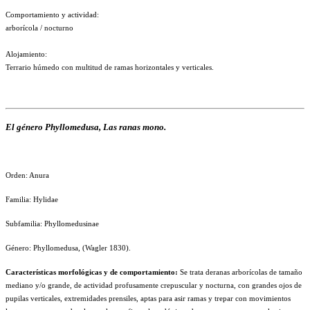
Comportamiento y actividad:
arborícola / nocturno
Alojamiento:
Terrario húmedo con multitud de ramas horizontales y verticales.
El género Phyllomedusa, Las ranas mono.
Orden: Anura
Familia: Hylidae
Subfamilia: Phyllomedusinae
Género: Phyllomedusa, (Wagler 1830).
Características morfológicas y de comportamiento:
Se trata deranas arborícolas de tamaño
mediano y/o grande, de actividad profusamente crepuscular y nocturna, con grandes ojos de
pupilas verticales, extremidades prensiles, aptas para asir ramas y trepar con movimientos