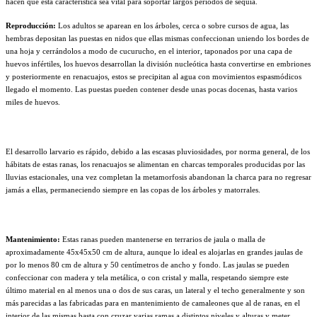
hacen que esta característica sea vital para soportar largos períodos de sequía.
Reproducción:
Los adultos se aparean en los árboles, cerca o sobre cursos de agua, las
hembras depositan las puestas en nidos que ellas mismas confeccionan uniendo los bordes de
una hoja y cerrándolos a modo de cucurucho, en el interior, taponados por una capa de
huevos infértiles, los huevos desarrollan la división nucleótica hasta convertirse en embriones
y posteriormente en renacuajos, estos se precipitan al agua con movimientos espasmódicos
llegado el momento. Las puestas pueden contener desde unas pocas docenas, hasta varios
miles de huevos.
El desarrollo larvario es rápido, debido a las escasas pluviosidades, por norma general, de los
hábitats de estas ranas, los renacuajos se alimentan en charcas temporales producidas por las
lluvias estacionales, una vez completan la metamorfosis abandonan la charca para no regresar
jamás a ellas, permaneciendo siempre en las copas de los árboles y matorrales.
Mantenimiento:
Estas ranas pueden mantenerse en terrarios de jaula o malla de
aproximadamente 45x45x50 cm de altura, aunque lo ideal es alojarlas en grandes jaulas de
por lo menos 80 cm de altura y 50 centímetros de ancho y fondo. Las jaulas se pueden
confeccionar con madera y tela metálica, o con cristal y malla, respetando siempre este
último material en al menos una o dos de sus caras, un lateral y el techo generalmente y son
más parecidas a las fabricadas para en mantenimiento de camaleones que al de ranas, en el
interior de las mismas basta con cruzar varias ramas a distintos niveles y alturas y meter