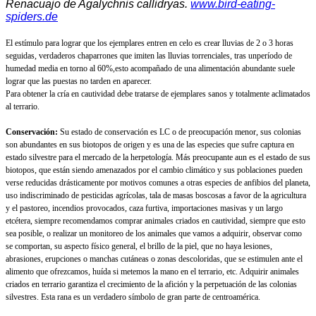
Renacuajo de Agalychnis callidryas.
www.bird-eating-
spiders.de
El estímulo para lograr que los ejemplares entren en celo es crear lluvias de 2 o 3 horas
seguidas, verdaderos chaparrones que imiten las lluvias torrenciales, tras unperíodo de
humedad media en torno al 60%,esto acompañado de una alimentación abundante suele
lograr que las puestas no tarden en aparecer.
Para obtener la cría en cautividad debe tratarse de ejemplares sanos y totalmente aclimatados
al terrario.
Conservación:
Su estado de conservación es LC o de preocupación menor, sus colonias
son abundantes en sus biotopos de origen y es una de las especies que sufre captura en
estado silvestre para el mercado de la herpetología. Más preocupante aun es el estado de sus
biotopos, que están siendo amenazados por el cambio climático y sus poblaciones pueden
verse reducidas drásticamente por motivos comunes a otras especies de anfibios del planeta,
uso indiscriminado de pesticidas agrícolas, tala de masas boscosas a favor de la agricultura
y el pastoreo, incendios provocados, caza furtiva, importaciones masivas y un largo
etcétera, siempre recomendamos comprar animales criados en cautividad, siempre que esto
sea posible, o realizar un monitoreo de los animales que vamos a adquirir, observar como
se comportan, su aspecto físico general, el brillo de la piel, que no haya lesiones,
abrasiones, erupciones o manchas cutáneas o zonas descoloridas, que se estimulen ante el
alimento que ofrezcamos, huída si metemos la mano en el terrario, etc. Adquirir animales
criados en terrario garantiza el crecimiento de la afición y la perpetuación de las colonias
silvestres. Esta rana es un verdadero símbolo de gran parte de centroamérica.