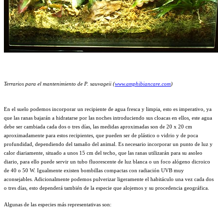
Terrarios para el mantenimiento de P. sauvageii (
www.amphibiancare.com
)
En el suelo podemos incorporar un recipiente de agua fresca y limpia, esto es imperativo, ya
que las ranas bajarán a hidratarse por las noches introduciendo sus cloacas en ellos, este agua
debe ser cambiada cada dos o tres días, las medidas aproximadas son de 20 x 20 cm
aproximadamente para estos recipientes, que pueden ser de plástico o vidrio y de poca
profundidad, dependiendo del tamaño del animal. Es necesario incorporar un punto de luz y
calor diariamente, situado a unos 15 cm del techo, que las ranas utilizarán para su asoleo
diario, para ello puede servir un tubo fluorescente de luz blanca o un foco alógeno dicroico
de 40 o 50 W. Igualmente existen bombillas compactas con radiación UVB muy
aconsejables.
Adicionalmente podemos pulverizar ligeramente el habitáculo una vez cada dos
o tres días, esto dependerá también de la especie que alojemos y su procedencia geográfica.
Algunas de las especies más representativas son: