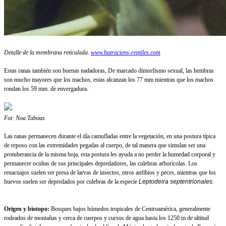
Detalle de la membrana reticulada.
www.batraciens-reptiles.com
Estas ranas también son buenas nadadoras, De marcado dimorfismo sexual, las hembras
son mucho mayores que los machos, estas alcanzan los 77 mm mientras que los machos
rondan los 59 mm. de envergadura.
Fot: Noa Taboas
Las ranas permanecen durante el día camufladas entre la vegetación, en una postura típica
de reposo con las extremidades pegadas al cuerpo, de tal manera que simulan ser una
protuberancia de la misma hoja, esta postura les ayuda a no perder la humedad corporal y
permanecer ocultas de sus principales depredadores, las culebras arborícolas. Los
renacuajos suelen ser presa de larvas de insectos, otros anfibios y peces, mientras que los
huevos suelen ser depredados por culebras de la especie
Leptodeira septentrionales.
Origen y biotopo:
Bosques bajos húmedos tropicales de Centroamérica, generalmente
rodeados de montañas y cerca de cuerpos y cursos de agua hasta los 1250 m de altitud