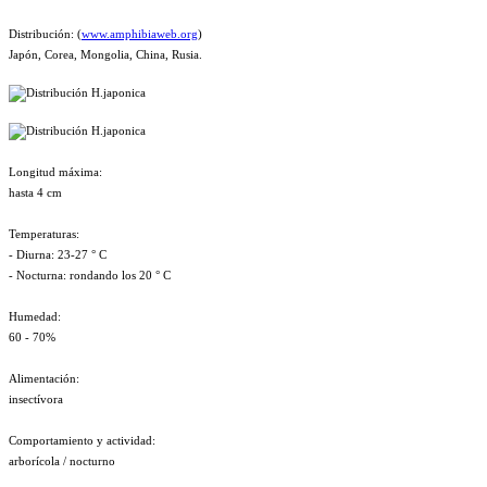
Distribución: (
www.amphibiaweb.org
)
Japón, Corea, Mongolia, China, Rusia.
Longitud máxima:
hasta 4 cm
Temperaturas:
- Diurna: 23-27 ° C
- Nocturna: rondando los 20 ° C
Humedad:
60 - 70%
Alimentación:
insectívora
Comportamiento y actividad:
arborícola / nocturno