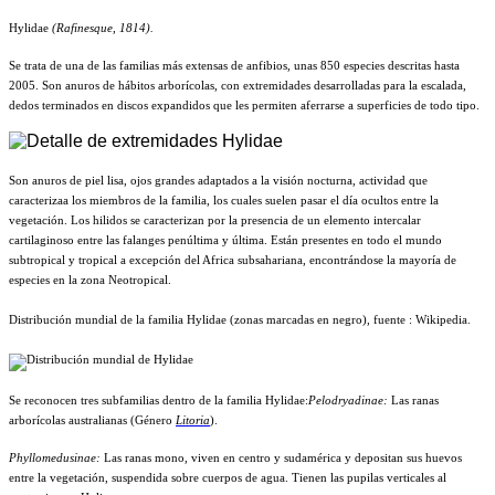
Hylidae
(Rafinesque, 1814).
Se trata de una de las familias más extensas de anfibios, unas 850 especies descritas hasta
2005. Son anuros de hábitos arborícolas, con extremidades desarrolladas para la escalada,
dedos terminados en discos expandidos que les permiten aferrarse a superficies de todo tipo.
Son anuros de piel lisa, ojos grandes adaptados a la visión nocturna, actividad que
caracterizaa los miembros de la familia, los cuales suelen pasar el día ocultos entre la
vegetación. Los hilidos se caracterizan por la presencia de un elemento intercalar
cartilaginoso entre las falanges penúltima y última. Están presentes en todo el mundo
subtropical y tropical a excepción del Africa subsahariana, encontrándose la mayoría de
especies en la zona Neotropical.
Distribución mundial de la familia Hylidae (zonas marcadas en negro), fuente : Wikipedia.
Se reconocen tres subfamilias dentro de la familia Hylidae:
Pelodryadinae:
Las ranas
arborícolas australianas (Género
Litoria
).
Phyllomedusinae:
Las ranas mono, viven en centro y
sudamérica y depositan sus huevos
entre la vegetación,
suspendida sobre cuerpos de agua.
Tienen las pupilas verticales al