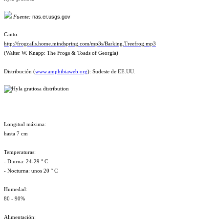
nas.er.usgs.gov
Fuente:
Canto:
http://frogcalls.home.mindspring.com/mp3s/Barking.Treefrog.mp3
(Walter W. Knapp: The Frogs & Toads of Georgia)
Distribución (
www.amphibiaweb.org
): Sudeste de EE.UU.
Longitud máxima:
hasta 7 cm
Temperaturas:
- Diurna: 24-29 ° C
- Nocturna: unos 20 ° C
Humedad:
80 - 90%
Alimentación: