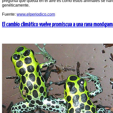
pregunta que queda en el aire es cómo estos animales se han
genéticamente.
Fuente:
www.elperiodico.com
El cambio climático vuelve promiscua a una rana monógam