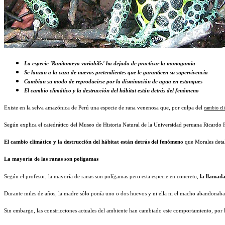
La especie 'Ranitomeya variabilis' ha dejado de practicar la monogamia
Se lanzan a la caza de nuevos pretendientes que le garanticen su supervivencia
Cambian su modo de reproducirse por la disminución de agua en estanques
El cambio climático y la destrucción del hábitat están detrás del fenómeno
Existe en la selva amazónica de Perú una especie de rana venenosa que, por culpa del
cambio cl
Según explica el catedrático del Museo de Historia Natural de la Universidad peruana Ricardo
El cambio climático y la destrucción del hábitat están detrás del fenómeno
que Morales detal
La mayoría de las ranas son polígamas
Según el profesor, la mayoría de ranas son polígamas pero esta especie en concreto,
la llamada
Durante miles de años, la madre sólo ponía uno o dos huevos y ni ella ni el macho abandonaba e
Sin embargo, las constricciones actuales del ambiente han cambiado este comportamiento, por